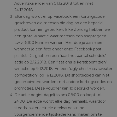
Adventskalender van 01.12.2018 tot en met
24.12.2018.
Elke dag wordt er op Facebook een kortingscode
geschreven die mensen die dag op een bepaald
product kunnen gebruiken. Elke Zondag hebben we
een grote winactie waar mensen een shoptegoed
t.w.v. €100 kunnen winnen. Hier doe je aan mee
wanneer je een foto onder onze Facebook post
plaatst. Dit gaat om een “raad het aantal schedels”
actie op 2.12.2018. Een “laat ons je kerstboom zien”
winactie op 9.12.2018. En een “ugly christmas sweater
competition” op 16.12.2018. Dit shoptegoed kan niet
gecombineerd worden met andere kortingscodes en
promoties. Deze voucher kan 1x gebruikt worden.
De actie begint dagelijks om 08:00 en loopt tot
24:00. De actie wordt elke dag herhaald, waardoor
steeds louter actuele deelnames in het
voorgenoemende tijdskader kans maken om te