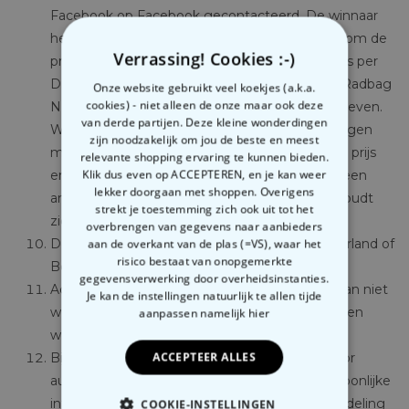
Facebook op Facebook gecontacteerd. De winnaar
heeft 5 werkdagen (na bekendmaking) de tijd om de
Verrassing! Cookies :-)
prijs op te eisen, en contact- en adresgegevens per
Direct Message aan de Facebook pagina van Radbag
Onze website gebruikt veel koekjes (a.k.a.
cookies) - niet alleen de onze maar ook deze
NL of per email aan
social@radbag.nl
door te geven.
van derde partijen. Deze kleine wonderdingen
Wanneer de winnaar zich niet binnen 5 werkdagen
zijn noodzakelijk om jou de beste en meest
meldt, verliest de winnaar zijn/haar recht op de prijs
relevante shopping ervaring te kunnen bieden.
Klik dus even op ACCEPTEREN, en je kan weer
en behoudt de organisator zich het recht om een
lekker doorgaan met shoppen. Overigens
andere winnaar te selecteren. De winnaar behoudt
strekt je toestemming zich ook uit tot het
zich het recht om de prijs niet te accepteren.
overbrengen van gegevens naar aanbieders
De winnaar dient woonachtend te zijn in Nederland of
aan de overkant van de plas (=VS), waar het
risico bestaat van onopgemerkte
België.
gegevensverwerking door overheidsinstanties.
Actie uitslagen zijn definitief. Over de uitslag kan niet
Je kan de instellingen natuurlijk te allen tijde
worden gecorrespondeerd. Dergelijke verzoeken
aanpassen
namelijk hier
worden niet beantwoord.
ACCEPTEER ALLES
Bij deelname aan de actie, wordt de organisator
automatisch toestemming gegeven om persoonlijke
informatie te gebruiken voor de verdere afhandeling
COOKIE-INSTELLINGEN