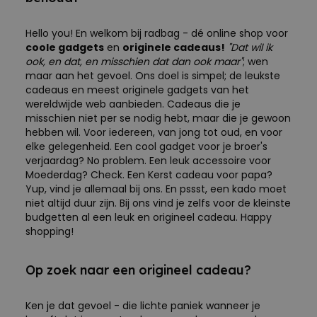
Hello you! En welkom bij radbag - dé online shop voor
coole gadgets
en
originele cadeaus!
"Dat wil ik
ook, en dat, en misschien dat dan ook maar"
; wen
maar aan het gevoel. Ons doel is simpel; de leukste
cadeaus en meest originele gadgets van het
wereldwijde web aanbieden. Cadeaus die je
misschien niet per se nodig hebt, maar die je gewoon
hebben wil. Voor iedereen, van jong tot oud, en voor
elke gelegenheid. Een cool gadget voor je broer's
verjaardag? No problem. Een leuk accessoire voor
Moederdag? Check. Een Kerst cadeau voor papa?
Yup, vind je allemaal bij ons. En pssst, een kado moet
niet altijd duur zijn. Bij ons vind je zelfs voor de kleinste
budgetten al een leuk en origineel cadeau. Happy
shopping!
Op zoek naar een origineel cadeau?
Ken je dat gevoel - die lichte paniek wanneer je