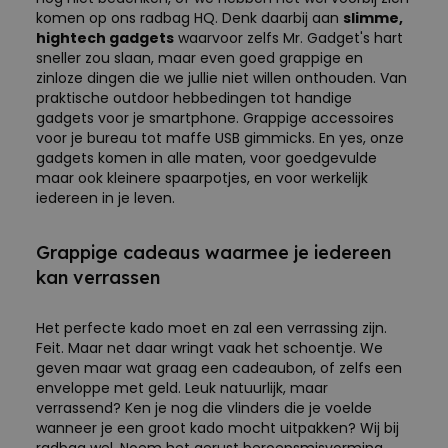
komen op ons radbag HQ. Denk daarbij aan
slimme,
hightech gadgets
waarvoor zelfs Mr. Gadget's hart
sneller zou slaan, maar even goed grappige en
zinloze dingen die we jullie niet willen onthouden. Van
praktische outdoor hebbedingen tot handige
gadgets voor je smartphone. Grappige accessoires
voor je bureau tot maffe USB gimmicks. En yes, onze
gadgets komen in alle maten, voor goedgevulde
maar ook kleinere spaarpotjes, en voor werkelijk
iedereen in je leven.
Grappige cadeaus waarmee je iedereen
kan verrassen
Het perfecte kado moet en zal een verrassing zijn.
Feit. Maar net daar wringt vaak het schoentje. We
geven maar wat graag een cadeaubon, of zelfs een
enveloppe met geld. Leuk natuurlijk, maar
verrassend? Ken je nog die vlinders die je voelde
wanneer je een groot kado mocht uitpakken? Wij bij
radbag wel. Noem het gerust beroepsmisvorming,