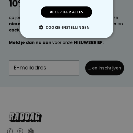
10% korting
ACCEPTEER ALLES
op jouw volgende bestelling. Wil je e-mails over onze
nieuwste producten, geweldige cadeau ideeën
en
COOKIE-INSTELLINGEN
exclusieve kortingen
ontvangen?
NOODZAKELIJK
Meld je dan nu aan
voor onze
NIEUWSBRIEF:
PERFORMANCE
... en inschrijven
MARKETING
OVERIGE