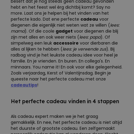
beseft dat je nog steeds geen cadeau gevonden
hebt en het feest wel érg dichtbij komt? Say no
more. Laat ons je helpen bij het vinden van het
perfecte kado. Dat ene perfecte
cadeau
voor
diegenen die eigenlijk niet weten wat ze willen (
lees:
mama
). Of die coole
gadget
voor diegenen die blij
zijn met alles en ook weer niets (
lees: papa
). Of
simpelweg een leuk
accessoire
voor dierbaren die
alles al lijken te hebben (
lees: je verwende zus
). Bij
radbag vind je het leukste cadeau idee voor heel je
familie. En je vrienden. En buren. En collega's. En
minnaars. You name it! En ook voor elke gelegenheid.
Zoals verjaardag, Kerst of Valentijnsdag. Begin je
queeste naar het perfecte cadeau met onze
cadeautips
!
Het perfecte cadeau vinden in 4 stappen
Als cadeau expert maken we je het graag
gemakkelijk. En nee, het perfecte cadeau is niet altijd
het duurste of grootste cadeau. Een zelfgemaakt