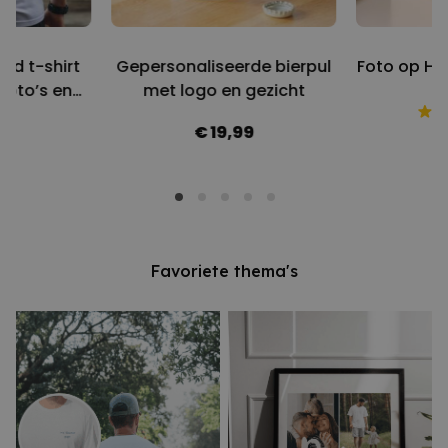
rd t-shirt
Gepersonaliseerde bierpul
Foto op Ho
foto’s en
met logo en gezicht
t
99
€ 19,99
€
Favoriete thema's