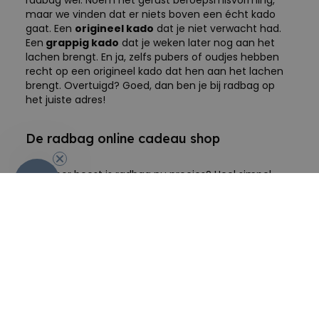
maar we vinden dat er niets boven een écht kado
gaat. Een
origineel kado
dat je niet verwacht had.
Een
grappig kado
dat je weken later nog aan het
lachen brengt. En ja, zelfs pubers of oudjes hebben
recht op een origineel kado dat hen aan het lachen
brengt. Overtuigd? Goed, dan ben je bij radbag op
het juiste adres!
De radbag online cadeau shop
Wat voor beest is radbag nu precies? Heel simpel.
-10%
Hoogstwaarschijnlijk de
coolste online shop
met
ongetwijfeld de
leukste cadeautjes, gadgets en
accessoires
. En dat in lifestyle, decoratie, wonen,
technologie, en simpelweg fun. Aan gezonde ambitie
geen gebrek bij radbag. Bij ons vind je dingen die je
misschien niet per se nodig hebt, maar die je gewoon
hebben wil. Van originele gadgets tot ongewone
design objecten. Handige accessoires en de leuke
cadeautjes. Voor iedereen, van jong tot oud, en voor
elke gelegenheid. Nog niet overtuigd? Wat dacht je