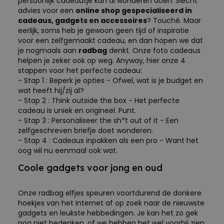
persoonlijk cadeautje kan al wonderen doen. Slecht
advies voor een
online shop gespecialiseerd in
cadeaus, gadgets en accessoires
? Touché. Maar
eerlijk, soms heb je gewoon geen tijd of inspiratie
voor een zelfgemaakt cadeau, en dan hopen we dat
je nogmaals aan
radbag
denkt. Onze foto cadeaus
helpen je zeker ook op weg. Anyway, hier onze 4
stappen voor het perfecte cadeau:
- Stap 1 : Beperk je opties - Ofwel, wat is je budget en
wat heeft hij/zij al?
- Stap 2 : Think outside the box - Het perfecte
cadeau is uniek en origineel. Punt.
- Stap 3 : Personaliseer the sh*t out of it - Een
zelfgeschreven briefje doet wonderen.
- Stap 4 : Cadeaus inpakken als een pro - Want het
oog wil nu eenmaal ook wat.
Coole gadgets voor jong en oud
Onze radbag elfjes speuren voortdurend de donkere
hoekjes van het internet af op zoek naar de nieuwste
gadgets en leukste hebbedingen. Je kan het zo gek
nog niet bedenken, of we hebben het wel voorbij zien