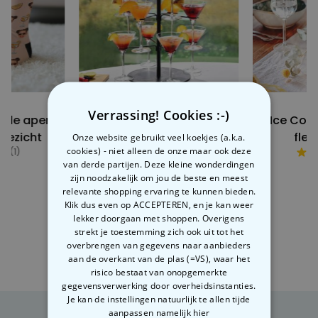
Verrassing! Cookies :-)
rde aperol
Cocktail boom voor 12
Ice Cool
gezicht
drankjes
fles
Onze website gebruikt veel koekjes (a.k.a.
cookies) - niet alleen de onze maar ook deze
(1)
van derde partijen. Deze kleine wonderdingen
99
€ 39,99
€
zijn noodzakelijk om jou de beste en meest
relevante shopping ervaring te kunnen bieden.
Klik dus even op ACCEPTEREN, en je kan weer
lekker doorgaan met shoppen. Overigens
strekt je toestemming zich ook uit tot het
overbrengen van gegevens naar aanbieders
aan de overkant van de plas (=VS), waar het
risico bestaat van onopgemerkte
gegevensverwerking door overheidsinstanties.
Je kan de instellingen natuurlijk te allen tijde
aanpassen
namelijk hier