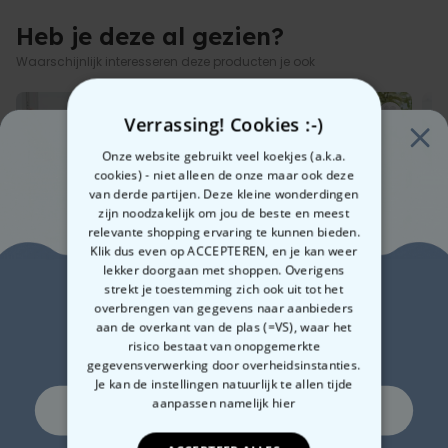
Heb je deze al gezien?
Waarschijnlijk interesseren deze producten je ook
Verrassing! Cookies :-)
Onze website gebruikt veel koekjes (a.k.a.
cookies) - niet alleen de onze maar ook deze
van derde partijen. Deze kleine wonderdingen
zijn noodzakelijk om jou de beste en meest
relevante shopping ervaring te kunnen bieden.
Klik dus even op ACCEPTEREN, en je kan weer
lekker doorgaan met shoppen. Overigens
Zin in
strekt je toestemming zich ook uit tot het
Personaliseerbare badjas
Badjas met Bladeren,
Gep
overbrengen van gegevens naar aanbieders
met naam
Foto en Tekst
Hoo
aan de overkant van de plas (=VS), waar het
10% korting?
en 
risico bestaat van onopgemerkte
€ 39,99
€ 39,99
€ 
gegevensverwerking door overheidsinstanties.
Je kan de instellingen natuurlijk te allen tijde
aanpassen
namelijk hier
Ja, graag!