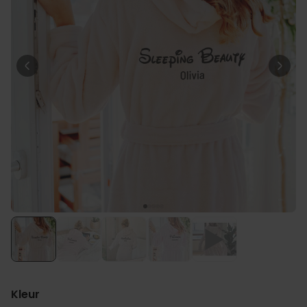
Personaliseerbaar
Gepersonaliseerde boxershort
met rits ontwerp
Meer dan
700
keer
29,99 €
gekocht
Polaroid-look
Gepersonaliseerde
Geurhanger set van 2
Meer dan
13.900
keer
19,99 €
gekocht
Personaliseerbaar
Gepersonaliseerd houten blok
waar het begon
Meer dan
1.900
keer
24,99 €
gekocht
Kleur