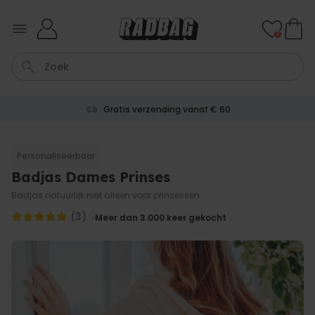
Ga naar de inhoud
0
Gratis verzending vanaf € 60
Sleutel
Hout
Lamp
Tas
Mok
Personaliseerbaar
Badjas Dames Prinses
Personaliseerbaar
Aperol Spritz Glas met Naam
Badjas natuurlijk niet alleen voor prinsessen.
Gegraveerd
Meer dan
(3)
Meer dan 3.000
keer gekocht
19.400
keer
16,99 €
gekocht
Personaliseerbaar
Gepersonaliseerde boxershort
met gezicht en tekst
Meer dan
11.600
keer
29,99 €
gekocht