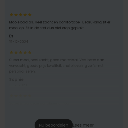
Mooie badjas. Heel zacht en comfortabel. Bedrukking zit er
mooi op. Zit in de stof dus niet erop geplakt.
Es
15-12-2024
Super mooi, heel zacht, goed materiaal. Veel beter dan
verwacht, goede prijs kwaliteit, snelle levering zelfs met
personaliseren.
Sophie
11-12-2023
Super mooi gepersonaliseerd! Top!
S
07-12-2020
Nu beoordelen
Lees meer