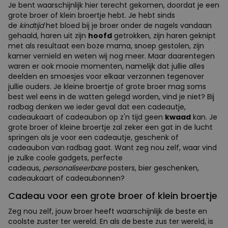
Je bent waarschijnlijk hier terecht gekomen, doordat je een
grote broer of klein broertje hebt. Je hebt sinds
de
kindtijd
het bloed bij je broer onder de nagels vandaan
gehaald, haren uit zijn
hoofd
getrokken, zijn haren geknipt
met als resultaat een boze mama, snoep gestolen, zijn
kamer vernield en weten wij nog meer. Maar daarentegen
waren er ook mooie momenten, namelijk dat jullie alles
deelden en smoesjes voor elkaar verzonnen tegenover
jullie ouders. Je kleine broertje of grote broer mag soms
best wel eens in de watten gelegd worden, vind je niet? Bij
radbag denken we ieder geval dat een cadeautje,
cadeaukaart of cadeaubon op z'n tijd geen
kwaad
kan. Je
grote broer of kleine broertje zal zeker een gat in de lucht
springen als je voor een cadeautje, geschenk of
cadeaubon van radbag gaat. Want zeg nou zelf, waar vind
je zulke coole gadgets, perfecte
cadeaus,
personaliseerbare
posters, bier geschenken,
cadeaukaart of cadeaubonnen?
Cadeau voor een grote broer of klein broertje
Zeg nou zelf, jouw broer heeft waarschijnlijk de beste en
coolste zuster ter wereld. En als de beste zus ter wereld, is