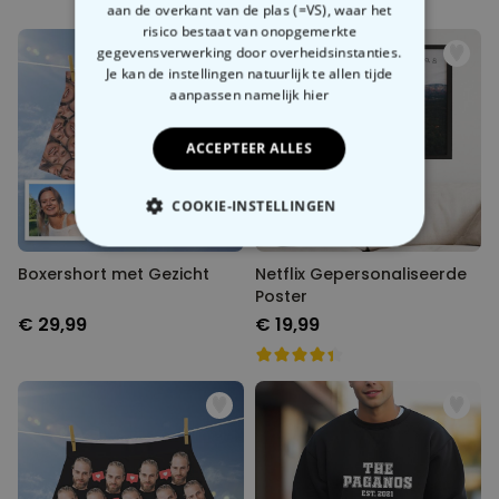
aan de overkant van de plas (=VS), waar het
risico bestaat van onopgemerkte
gegevensverwerking door overheidsinstanties.
Je kan de instellingen natuurlijk te allen tijde
aanpassen
namelijk hier
ACCEPTEER ALLES
COOKIE-INSTELLINGEN
NOODZAKELIJK
Boxershort met Gezicht
Netflix Gepersonaliseerde
Poster
PERFORMANCE
€ 29,99
€ 19,99
MARKETING
OVERIGE