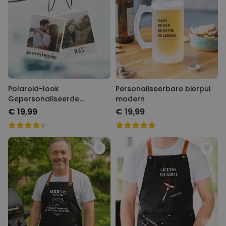
Polaroid-look
Personaliseerbare bierpul
Gepersonaliseerde
modern
Geurhanger set van 2
€ 19,99
€ 19,99