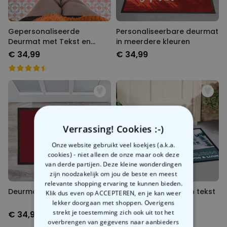
Gepersonaliseerde
Personaliseerbare deurmat
Deurmat met Tekst en
in meerdere kleuren
Naam
€ 34,99
€ 34,99
Verrassing! Cookies :-)
Onze website gebruikt veel koekjes (a.k.a.
cookies) - niet alleen de onze maar ook deze
van derde partijen. Deze kleine wonderdingen
zijn noodzakelijk om jou de beste en meest
relevante shopping ervaring te kunnen bieden.
Deurmat 9 3/4
Deurmat met foto en tekst
Klik dus even op ACCEPTEREN, en je kan weer
lekker doorgaan met shoppen. Overigens
strekt je toestemming zich ook uit tot het
€ 34,99
€ 34,99
overbrengen van gegevens naar aanbieders