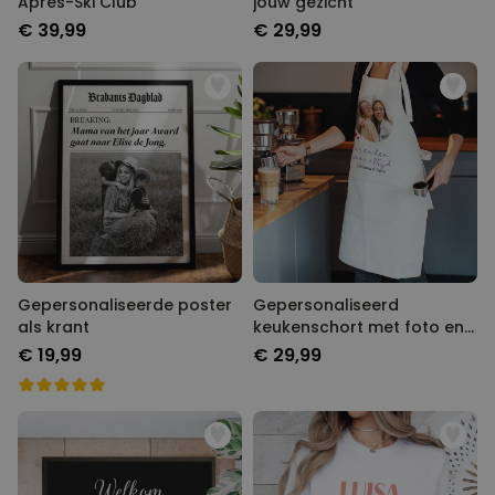
Après-Ski Club
jouw gezicht
€ 39,99
€ 29,99
Gepersonaliseerde poster
Gepersonaliseerd
als krant
keukenschort met foto en
tekst
€ 19,99
€ 29,99