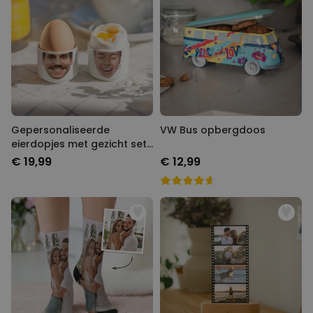
Gepersonaliseerde
VW Bus opbergdoos
eierdopjes met gezicht set
van twee
€ 19,99
€ 12,99