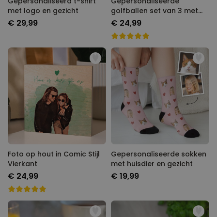
Gepersonaliseerd t-shirt
Gepersonaliseerde
met logo en gezicht
golfballen set van 3 met
Foto
€ 29,99
€ 24,99
Foto op hout in Comic Stijl
Gepersonaliseerde sokken
Vierkant
met huisdier en gezicht
€ 24,99
€ 19,99