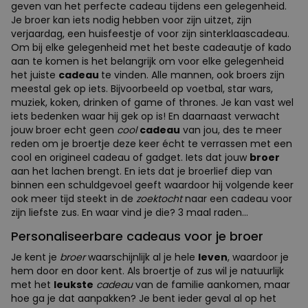
geven van het perfecte cadeau tijdens een gelegenheid.
Je broer kan iets nodig hebben voor zijn uitzet, zijn
verjaardag, een huisfeestje of voor zijn sinterklaascadeau.
Om bij elke gelegenheid met het beste cadeautje of kado
aan te komen is het belangrijk om voor elke gelegenheid
het juiste
cadeau
te vinden. Alle mannen, ook broers zijn
meestal gek op iets. Bijvoorbeeld op voetbal, star wars,
muziek, koken, drinken of game of thrones. Je kan vast wel
iets bedenken waar hij gek op is! En daarnaast verwacht
jouw broer echt geen
cool
cadeau
van jou, des te meer
reden om je broertje deze keer écht te verrassen met een
cool en origineel cadeau of gadget. Iets dat jouw
broer
aan het lachen brengt. En iets dat je broerlief diep van
binnen een schuldgevoel geeft waardoor hij volgende keer
ook meer tijd steekt in de
zoektocht
naar een cadeau voor
zijn liefste zus. En waar vind je die? 3 maal raden...
Personaliseerbare cadeaus voor je broer
Je kent je
broer
waarschijnlijk al je hele
leven
, waardoor je
hem door en door kent. Als broertje of zus wil je natuurlijk
met het
leukste
cadeau
van de familie aankomen, maar
hoe ga je dat aanpakken? Je bent ieder geval al op het