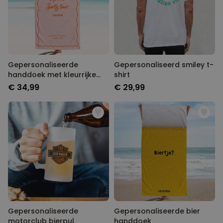
Gepersonaliseerde
Gepersonaliseerd smiley t-
handdoek met kleurrijke
shirt
achtergrond en tekst
€ 34,99
€ 29,99
Gepersonaliseerde
Gepersonaliseerde bier
motorclub bierpul
handdoek