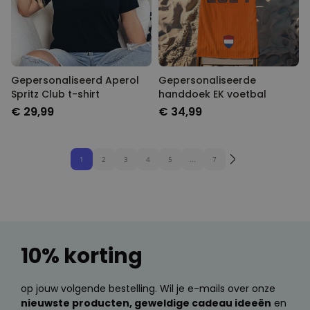
Gepersonaliseerd Aperol
Gepersonaliseerde
Spritz Club t-shirt
handdoek EK voetbal
€ 29,99
€ 34,99
1
2
3
4
5
...
7
10% korting
op jouw volgende bestelling. Wil je e-mails over onze
nieuwste producten, geweldige cadeau ideeën
en