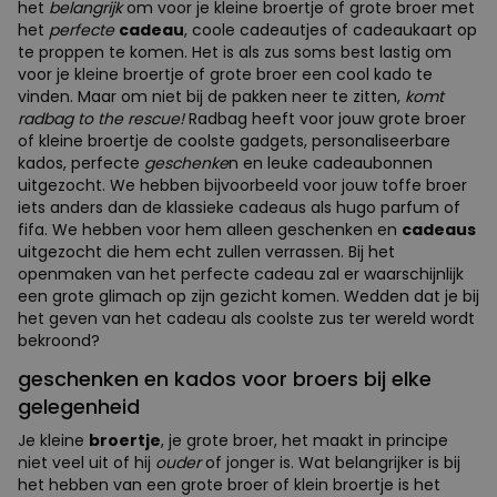
het
belangrijk
om voor je kleine broertje of grote broer met
het
perfecte
cadeau
, coole cadeautjes of cadeaukaart op
te proppen te komen. Het is als zus soms best lastig om
voor je kleine broertje of grote broer een cool kado te
vinden. Maar om niet bij de pakken neer te zitten,
komt
radbag to the rescue!
Radbag heeft voor jouw grote broer
of kleine broertje de coolste gadgets, personaliseerbare
kados, perfecte
geschenke
n en leuke cadeaubonnen
uitgezocht. We hebben bijvoorbeeld voor jouw toffe broer
iets anders dan de klassieke cadeaus als hugo parfum of
fifa. We hebben voor hem alleen geschenken en
cadeaus
uitgezocht die hem echt zullen verrassen. Bij het
openmaken van het perfecte cadeau zal er waarschijnlijk
een grote glimach op zijn gezicht komen. Wedden dat je bij
het geven van het cadeau als coolste zus ter wereld wordt
bekroond?
geschenken en kados voor broers bij elke
gelegenheid
Je kleine
broertje
, je grote broer, het maakt in principe
niet veel uit of hij
ouder
of jonger is. Wat belangrijker is bij
het hebben van een grote broer of klein broertje is het