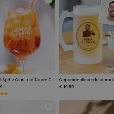
Gepersonaliseerde boxershort
met gezicht en tekst
Meer dan
11.600
keer
29,99 €
gekocht
Personaliseerbaar
Gepersonaliseerde boxershort
met rits ontwerp
Meer dan
700
keer
29,99 €
gekocht
Polaroid-look
Gepersonaliseerde
Geurhanger set van 2
Meer dan
13.900
keer
Aperol Spritz Glas met Naam Gegraveerd
19,99 €
gekocht
99
€ 19,99