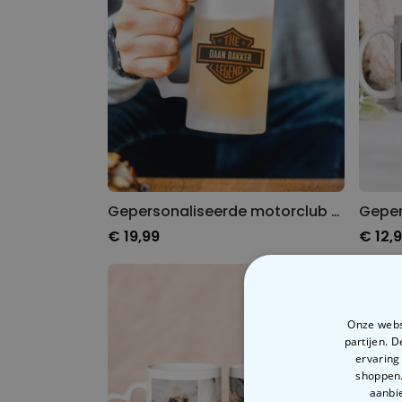
Gepersonaliseerde motorclub bierpul
€ 19,99
€ 12,
Onze websi
partijen. 
ervaring
shoppen.
aanbie