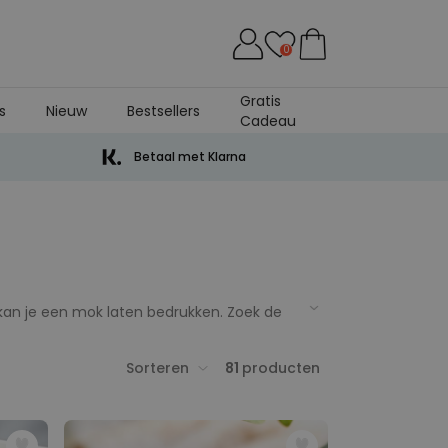
0
Gratis
s
Nieuw
Bestsellers
Cadeau
Betaal met Klarna
g kan je een mok laten bedrukken. Zoek de
ersonaliseerde mok is een ideaal cadeau
Sorteren
81
producten