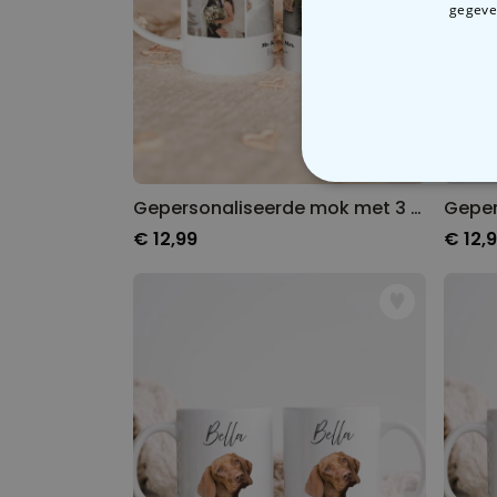
gegeven
N
Gepersonaliseerde mok met 3 foto’s en tekst
€ 12,99
€ 12,