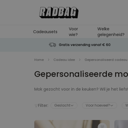
Ga naar de inhoud
Voor
Welke
Cadeausets
wie?
gelegenheid?
Gratis verzending vanaf € 60
Home
Cadeau idee
Gepersonaliseerd cadeau
Gepersonaliseerde mo
Mok gezocht voor in de keuken? Wil je het lief
mok die je het leukste vind kwa design of vorm
voor iedereen en voor elke gelegenheid. Bestel
Filter:
Geslacht
Voor hoeveel?
W