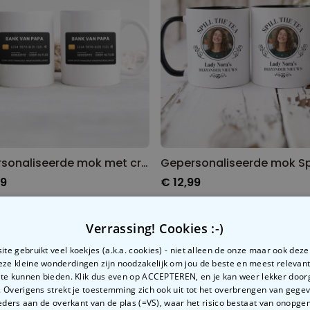
Gepersonaliseerde mok met creditcard en tekst
99
€ 12,99
Verrassing! Cookies :-)
te gebruikt veel koekjes (a.k.a. cookies) - niet alleen de onze maar ook dez
Deze kleine wonderdingen zijn noodzakelijk om jou de beste en meest relevan
 te kunnen bieden. Klik dus even op ACCEPTEREN, en je kan weer lekker doo
 Overigens strekt je toestemming zich ook uit tot het overbrengen van gege
ders aan de overkant van de plas (=VS), waar het risico bestaat van onopg