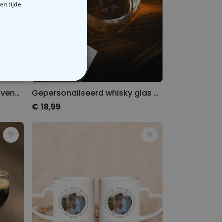
en tijde
VERIGE
Gepersonaliseerde mok tovenaars
Gepersonaliseerd whisky glas met jouw handschrift
€ 18,99