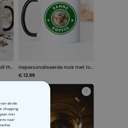
Gepersonaliseerde mok Spill the Tea
Gepersonaliseerde mok met foto en naam
€ 12,99
e van derde
te shopping
rgaan met
vens naar
emerkte