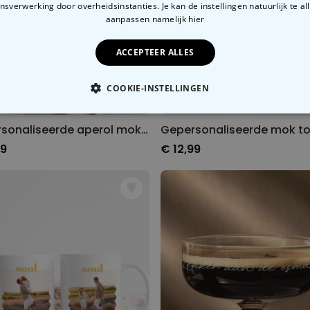
sverwerking door overheidsinstanties. Je kan de instellingen natuurlijk te all
aanpassen
namelijk hier
ACCEPTEER ALLES
COOKIE-INSTELLINGEN
OODZAKELIJK
PERFORMANCE
MARKETING
O
Gepersonaliseerde aperol mok met tekst
99
€ 12,99