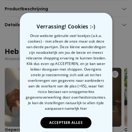
Espresso mok met eigen tekst
Inclusief bordje
Productbeschrijving
Materiaal: keramiek
Gepersonaliseerde espresso mok met naam en jaartal
Liever met de hand afwassen
Onze
Details
gepersonaliseerde espresso mok
houdt niet alleen de
Verrassing! Cookies :-)
ochtendkoffie warm, maar draagt ook de door jou ingevoerde
Gepersonaliseerde espresso mok met naam en jaartal
Onze website gebruikt veel koekjes (a.k.a.
naam
en een
jaartal
. Elegant, nietwaar? Samen met het
Bevat 1 mok en 1 bordje
cookies) - niet alleen de onze maar ook deze
bijpassende bordje
wordt deze set snel het onmisbare
Het bedrukte gedeelte voel je niet
van derde partijen. Deze kleine wonderdingen
hoogtepunt in jouw ochtendroutine.
Heb je deze al gezien?
Gemaakt van keramiek
zijn noodzakelijk om jou de beste en meest
Geweldig als
cadeau
voor jezelf, voor de koffieliefhebber in de
Inhoudsvermogen ca. 70 ml
relevante shopping ervaring te kunnen bieden.
Waarschijnlijk interesseren deze producten je ook
familie of de espresso fanaat in jouw vriendenkring. Of als cadeau
Afmetingen mok ca. 5 cm hoog, diameter ca. 5,8 cm;
Klik dus even op ACCEPTEREN, en je kan weer
voor een speciale gelegenheid zoals
Vader- of Moederdag
. Waar
Kan in de vaatwasser (handwas aanbevolen)
lekker doorgaan met shoppen. Overigens
het kopje met schotel uiteindelijk belandt, is aan jou.
strekt je toestemming zich ook uit tot het
overbrengen van gegevens naar aanbieders
aan de overkant van de plas (=VS), waar het
risico bestaat van onopgemerkte
gegevensverwerking door overheidsinstanties.
Je kan de instellingen natuurlijk te allen tijde
aanpassen
namelijk hier
ACCEPTEER ALLES
Gepersonaliseerde
Gepersonaliseerd
Cad