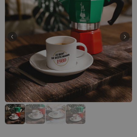
Personaliseerbaar
Gepersonaliseerd houten blok
waar het begon
Meer dan
1.900
keer
24,99 €
gekocht
Personaliseerbaar
Gepersonaliseerde boxershort
met gezicht en tekst
Meer dan
11.600
keer
29,99 €
gekocht
Polaroid-look
Gepersonaliseerde
Geurhanger set van 2
Meer dan
13.900
keer
19,99 €
gekocht