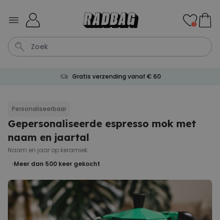
Ga naar de inhoud
0
Gratis verzending vanaf € 60
Wijnglas
Aperol
Lamp
Mok
Aperol Spritz
Personaliseerbaar
Gepersonaliseerde espresso mok met
Personaliseerbaar
Gepersonaliseerde
naam en jaartal
champagne coupe met tekst
Meer dan
Naam en jaar op keramiek.
2.000
keer
24,99 €
gekocht
Meer dan 500
keer gekocht
Personaliseerbaar
Gepersonaliseerde handdoek
maritiem met tekst
Meer dan
1.900
keer
34,99 €
gekocht