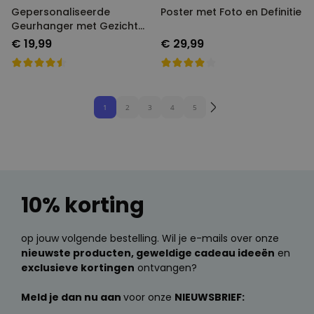
Gepersonaliseerde
Poster met Foto en Definitie
Geurhanger met Gezicht set
van 2
€ 19,99
€ 29,99
1
2
3
4
5
10% korting
op jouw volgende bestelling. Wil je e-mails over onze
nieuwste producten, geweldige cadeau ideeën
en
exclusieve kortingen
ontvangen?
Meld je dan nu aan
voor onze
NIEUWSBRIEF: