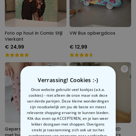
Foto op hout in Comic Stijl
VW Bus opbergdoos
Vierkant
€ 24,99
€ 12,99
Verrassing! Cookies :-)
Onze website gebruikt veel koekjes (a.k.a.
cookies) - niet alleen de onze maar ook deze
van derde partijen. Deze kleine wonderdingen
zijn noodzakelijk om jou de beste en meest
relevante shopping ervaring te kunnen bieden.
Klik dus even op ACCEPTEREN, en je kan weer
lekker doorgaan met shoppen. Overigens
Gepersonaliseerde sokken
Gepersonaliseerde LED lamp
strekt je toestemming zich ook uit tot het
met huisdier en gezicht
filmrol met foto’s
overbrengen van gegevens naar aanbieders