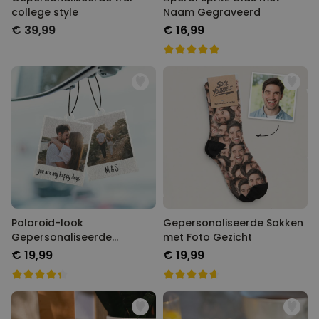
college style
Gegraveerd
€ 39,99
€ 16,99
Polaroid-look
Gepersonaliseerde Sokken
Gepersonaliseerde
met Foto Gezicht
Geurhanger set van 2
€ 19,99
€ 19,99