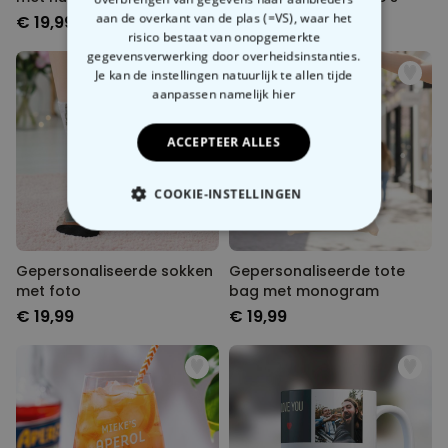
aan de overkant van de plas (=VS), waar het
€ 19,99
€ 29,99
risico bestaat van onopgemerkte
gegevensverwerking door overheidsinstanties.
Je kan de instellingen natuurlijk te allen tijde
aanpassen
namelijk hier
ACCEPTEER ALLES
COOKIE-INSTELLINGEN
NOODZAKELIJK
Gepersonaliseerde sokken
Gepersonaliseerde tote bag
PERFORMANCE
met foto
met monogram
€ 19,99
€ 19,99
MARKETING
OVERIGE