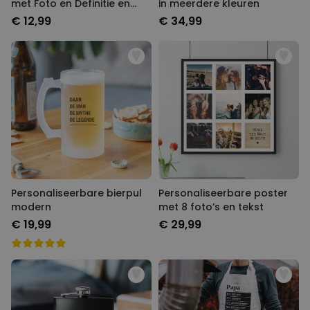
Foto en Definitie en Hart-
meerdere kleuren
handvat
€ 12,99
€ 34,99
Personaliseerbare bierpul
Personaliseerbare poster met
modern
8 foto’s en tekst
€ 19,99
€ 29,99