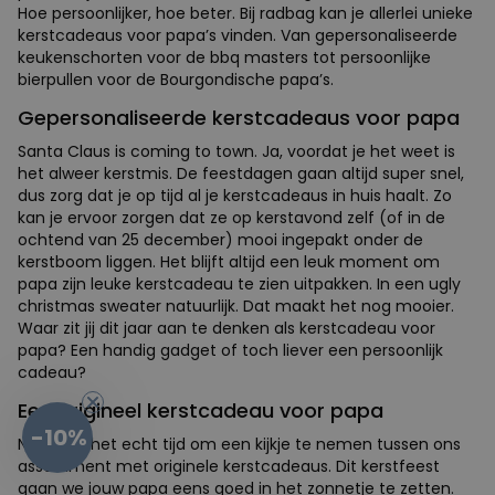
persoonlijker, hoe beter. Bij radbag kan je allerlei unieke
kerstcadeaus voor papa’s vinden. Van gepersonaliseerde
keukenschorten voor de bbq masters tot persoonlijke
bierpullen voor de Bourgondische papa’s.
Gepersonaliseerde kerstcadeaus voor papa
Santa Claus is coming to town. Ja, voordat je het weet is het
alweer kerstmis. De feestdagen gaan altijd super snel, dus
zorg dat je op tijd al je kerstcadeaus in huis haalt. Zo kan je
ervoor zorgen dat ze op kerstavond zelf (of in de ochtend van
25 december) mooi ingepakt onder de kerstboom liggen. Het
blijft altijd een leuk moment om papa zijn leuke kerstcadeau
te zien uitpakken. In een ugly christmas sweater natuurlijk.
Dat maakt het nog mooier. Waar zit jij dit jaar aan te denken
als kerstcadeau voor papa? Een handig gadget of toch liever
een persoonlijk cadeau?
Een origineel kerstcadeau voor papa
Nu wordt het echt tijd om een kijkje te nemen tussen ons
-10%
assortiment met originele kerstcadeaus. Dit kerstfeest gaan
we jouw papa eens goed in het zonnetje te zetten. Een
grappig kerstcadeau, een handig kerstcadeau of iets