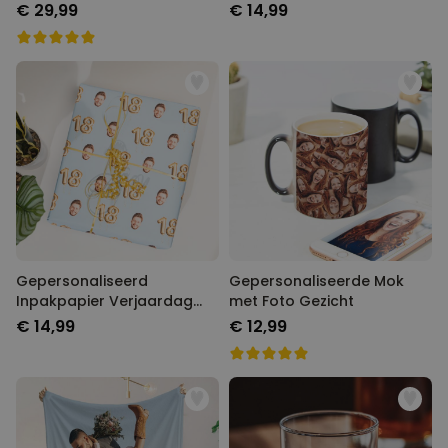
und Partyhut
€ 29,99
€ 14,99
Gepersonaliseerd
Gepersonaliseerde Mok met
Inpakpapier Verjaardag met
Foto Gezicht
Foto Gezicht Verjaardag
€ 14,99
€ 12,99