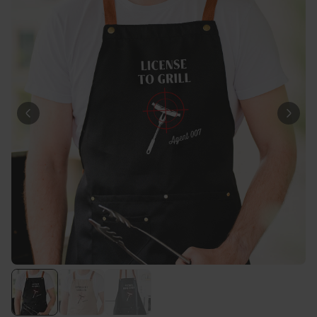
Personaliseerbaar
Gepersonaliseerde boxershort
met gezicht en tekst
Meer dan
11.600
keer
29,99 €
gekocht
Polaroid-look
Gepersonaliseerde
Geurhanger set van 2
Meer dan
13.900
keer
19,99 €
gekocht
Personaliseerbaar
Gepersonaliseerd houten blok
waar het begon
Meer dan
1.900
keer
24,99 €
gekocht