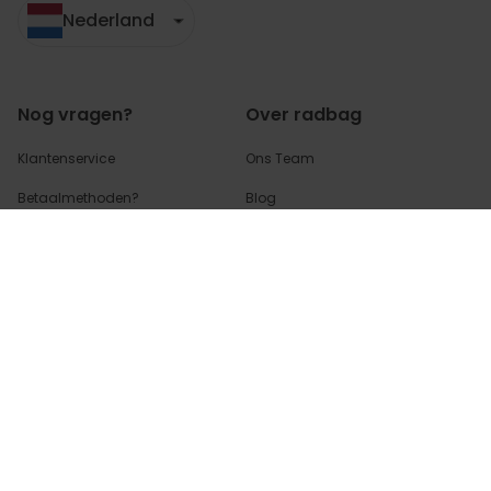
Nederland
Nog vragen?
Over radbag
Klantenservice
Ons Team
Betaalmethoden?
Blog
Verzendkosten?
Cookie instellingen
Waar is mijn bestelling?
Retourneren?
FAQ - voor de
meest gestelde
vragen
en antwoorden
Partnerinfo
Perscontact
Blogger/Youtuber
B2B aanvragen