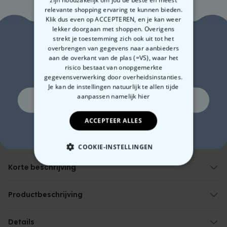
100 dagen gratis retourneren
relevante shopping ervaring te kunnen bieden.
Klik dus even op ACCEPTEREN, en je kan weer
lekker doorgaan met shoppen. Overigens
Zin in
strekt je toestemming zich ook uit tot het
Verwachte leverdatum:
overbrengen van gegevens naar aanbieders
Vri, 14.08 – Maa, 17.08
aan de overkant van de plas (=VS), waar het
10% korting?
Gratis verzending vanaf 60 €
Meer info
risico bestaat van onopgemerkte
gegevensverwerking door overheidsinstanties.
Je kan de instellingen natuurlijk te allen tijde
Betalingsmethoden:
aanpassen
namelijk hier
Ja, graag!
ACCEPTEER ALLES
Nee, ik ben geen fan van korting
COOKIE-INSTELLINGEN
Korte beschrijving
NOODZAKELIJK
Schort met eigen tekst
Met twee grote en een kleine zak
PERFORMANCE
Productbeschrijving
In verschillende kleuren
Gepersonaliseerd barbecue schort met tekst
Materiaal: 100 % polyester
MARKETING
OVERIGE
De volgende BBQ wordt onvergetelijk met ons
Details
gepersonaliseerd
Kan in de wasmachine