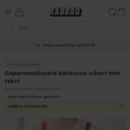
Ga naar de inhoud
0
Gratis verzending vanaf € 60
Tas
Sleutel
Lamp
Mok
Aperol Spritz
Personaliseerbaar
Gepersonaliseerd barbecue schort met
Personaliseerbaar
Gepersonaliseerde
tekst
champagne coupe met tekst
Meer dan
Barbecue plezier gegarandeerd!
2.000
keer
24,99 €
gekocht
Meer dan 300
keer gekocht
🔥
Bijna uitverkocht
Personaliseerbaar
Aperol Spritz Glas met Naam
Gegraveerd
Meer dan
19.400
keer
16,99 €
gekocht