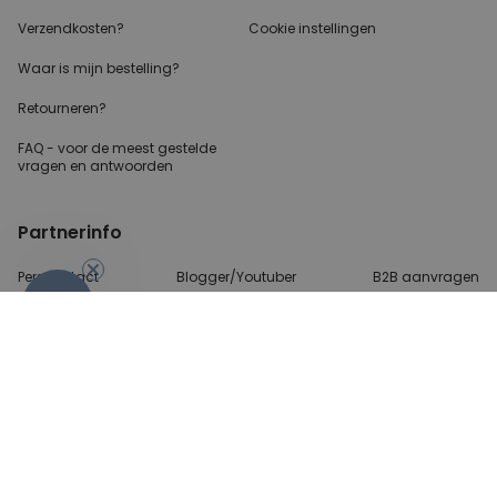
Verzendkosten?
Cookie instellingen
Waar is mijn bestelling?
Retourneren?
FAQ - voor de
meest gestelde
vragen
en antwoorden
Partnerinfo
Perscontact
Blogger/Youtuber
B2B aanvragen
-10%
Betalingsmethoden