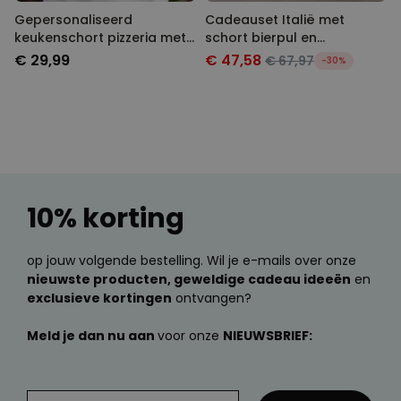
Gepersonaliseerd
Cadeauset Italië met
keukenschort pizzeria met
schort bierpul en
gezicht
espressokopje
€ 29,99
€ 47,58
€ 67,97
-30%
10% korting
op jouw volgende bestelling. Wil je e-mails over onze
nieuwste producten, geweldige cadeau ideeën
en
exclusieve kortingen
ontvangen?
Meld je dan nu aan
voor onze
NIEUWSBRIEF: