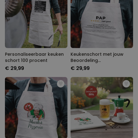
MARKETING
OVERIGE
Personaliseerbaar keuken
Keukenschort met jouw
schort 100 procent
Beoordeling
Gepersonaliseerd
€ 29,99
€ 29,99