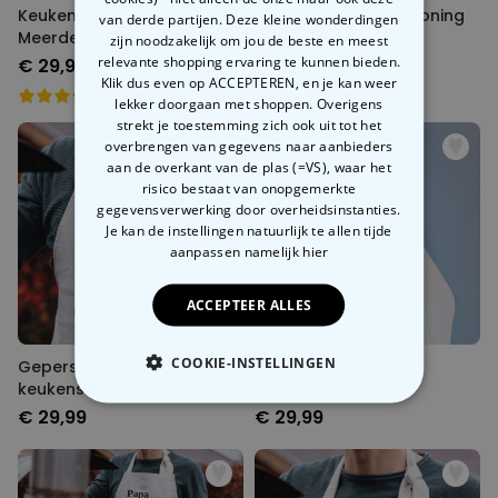
Keukenschort met
Keukenschort BBQ Koning
van derde partijen. Deze kleine wonderdingen
Meerdere Gezichten
zijn noodzakelijk om jou de beste en meest
relevante shopping ervaring te kunnen bieden.
€ 29,99
€ 29,99
Klik dus even op ACCEPTEREN, en je kan weer
lekker doorgaan met shoppen. Overigens
strekt je toestemming zich ook uit tot het
overbrengen van gegevens naar aanbieders
aan de overkant van de plas (=VS), waar het
risico bestaat van onopgemerkte
gegevensverwerking door overheidsinstanties.
Je kan de instellingen natuurlijk te allen tijde
aanpassen
namelijk hier
ACCEPTEER ALLES
COOKIE-INSTELLINGEN
Gepersonaliseerde
Gepersonaliseerde
keukenschort halo met
keukenschort met
gezicht en tekst
bloemenkrans en tekst
NOODZAKELIJK
€ 29,99
€ 29,99
PERFORMANCE