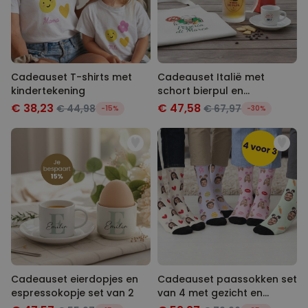
Cadeauset T-shirts met
Cadeauset Italië met
kindertekening
schort bierpul en
espressokopje
€ 38,23
€ 47,58
€ 44,98
€ 67,97
-15%
-30%
Cadeauset eierdopjes en
Cadeauset paassokken set
espressokopje set van 2
van 4 met gezicht en
konijnenoren