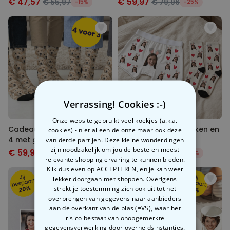
€ 47,57
€ 59,97
€ 55,97
€ 79,96
-15%
-25%
Verrassing! Cookies :-)
Onze website gebruikt veel koekjes (a.k.a.
Cadeauset sokken set van
Cadeauset paassokken en
cookies) - niet alleen de onze maar ook deze
4 met gezicht
boxershorts
van derde partijen. Deze kleine wonderdingen
zijn noodzakelijk om jou de beste en meest
€ 59,97
€ 39,98
€ 79,96
€ 49,98
-25%
-20%
relevante shopping ervaring te kunnen bieden.
Klik dus even op ACCEPTEREN, en je kan weer
lekker doorgaan met shoppen. Overigens
strekt je toestemming zich ook uit tot het
overbrengen van gegevens naar aanbieders
aan de overkant van de plas (=VS), waar het
risico bestaat van onopgemerkte
gegevensverwerking door overheidsinstanties.