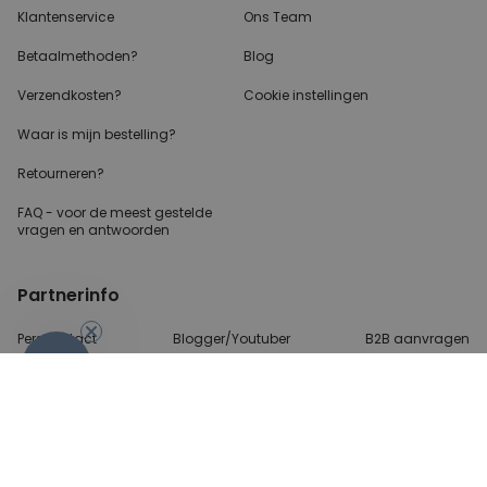
Klantenservice
Ons Team
Betaalmethoden?
Blog
Verzendkosten?
Cookie instellingen
Waar is mijn bestelling?
Retourneren?
FAQ - voor de
meest gestelde
vragen
en antwoorden
Partnerinfo
Perscontact
Blogger/Youtuber
B2B aanvragen
-10%
Betalingsmethoden