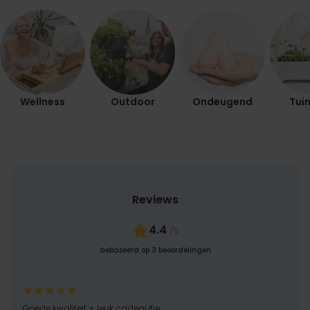
Wellness
Outdoor
Ondeugend
Tuin
Reviews
4.4
/5
Gebaseerd op 3 beoordelingen
Goede kwaliteit + leuk cadeautje