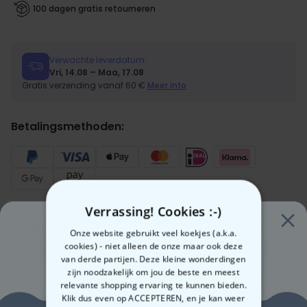
100 dagen gratis retourneren
Verwachte leverdatum:
Vri, 14.08 – Maa, 17.08
Gratis verzending vanaf 60 €
Meer info
Betalingsmethoden:
Verrassing! Cookies :-)
Korte beschrijving
Onze website gebruikt veel koekjes (a.k.a.
Uniek en grappig cadeau voor jouw partner
cookies) - niet alleen de onze maar ook deze
van derde partijen. Deze kleine wonderdingen
Strakke, elastische pasvorm
Productbeschrijving
zijn noodzakelijk om jou de beste en meest
Verschillende maten
Gepersonaliseerde boxershort met gezicht en tekst
relevante shopping ervaring te kunnen bieden.
Handwas aanbevolen
Klik dus even op ACCEPTEREN, en je kan weer
De waarschijnlijk
Details
grappigste boxershort
die je in de kledingkast