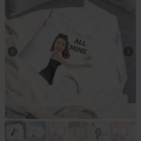
Personaliseerbaar
Gepersonaliseerd houten blok
waar het begon
Meer dan
1.900
keer
24,99 €
gekocht
Personaliseerbaar
Gepersonaliseerde boxershort
met gezicht en tekst
Meer dan
11.600
keer
29,99 €
gekocht
Polaroid-look
Gepersonaliseerde
Geurhanger set van 2
Meer dan
13.900
keer
19,99 €
gekocht