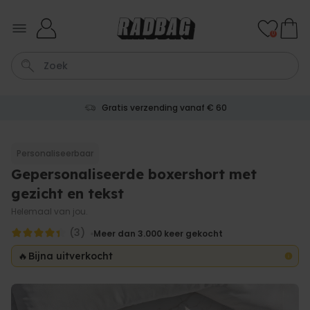
Ga naar de inhoud
0
Gratis verzending vanaf € 60
Wijnglas
Aperol
Lamp
Mok
Aperol Spritz
Personaliseerbaar
Gepersonaliseerde boxershort met
Personaliseerbaar
Gepersonaliseerde
gezicht en tekst
champagne coupe met tekst
Meer dan
Helemaal van jou.
2.000
keer
24,99 €
gekocht
(3)
Meer dan 3.000
keer gekocht
Personaliseerbaar
🔥
Bijna uitverkocht
Gepersonaliseerde handdoek
maritiem met tekst
Meer dan
1.900
keer
34,99 €
gekocht