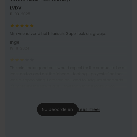
LVDV
11-03-2025
Mijn vriend vond het hilarisch. Super leuk als grapje.
Inge
19-11-2024
The print looks good but I would expect for the product to be at
least cotton and not the "cheap - looking - polyester" so that
was disappointing. I ordered an L and to Belgium standards
it's more like the size of a XL. Other than that, it looks good
Sílvia
08-11-2024
Nu beoordelen
Lees meer