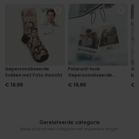
Gepersonaliseerde
Polaroid-look
Gep
Sokken met Foto Gezicht
Gepersonaliseerde
box
Geurhanger set van 2
on
€ 19,99
€ 19,99
€ 
Gerelateerde categorie
Bekijk onze andere categorie met ongewone dingen