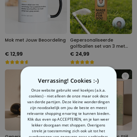
Mok met Jouw Beoordeling
Gepersonaliseerde
golfballen set van 3 met
Foto
€ 12,99
€ 24,99
Verrassing! Cookies :-)
Onze website gebruikt veel koekjes (a.k.a.
cookies) - niet alleen de onze maar ook deze
van derde partijen. Deze kleine wonderdingen
zijn noodzakelijk om jou de beste en meest
relevante shopping ervaring te kunnen bieden.
Klik dus even op ACCEPTEREN, en je kan weer
lekker doorgaan met shoppen. Overigens
strekt je toestemming zich ook uit tot het
Gepersonaliseerd Pornstar
Foto op hout in Comic Stijl
overbrengen van gegevens naar aanbieders