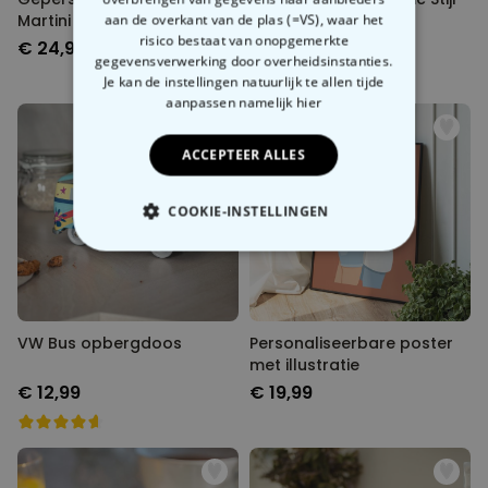
Martini glas
Vierkant
aan de overkant van de plas (=VS), waar het
risico bestaat van onopgemerkte
€ 24,99
€ 24,99
gegevensverwerking door overheidsinstanties.
Je kan de instellingen natuurlijk te allen tijde
aanpassen
namelijk hier
ACCEPTEER ALLES
COOKIE-INSTELLINGEN
NOODZAKELIJK
PERFORMANCE
VW Bus opbergdoos
Personaliseerbare poster
MARKETING
OVERIGE
met illustratie
€ 12,99
€ 19,99