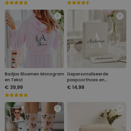
Badjas Bloemen Monogram
Gepersonaliseerde
en Tekst
paspoorthoes en
kofferlabel met monogram
€ 39,99
€ 14,99