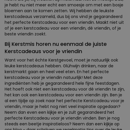
je hebt nu niet meer echt een smoesje om met een bosje
bloemen aan te komen zetten. Wij hebben de leukste
kerstcadeaus verzameld, dus bij ons vind je gegarandeerd
het perfecte Kerstcadeau voor een vriendin. Maakt niet uit
of je een kerstcadeau voor een vriendin, dé vriendin, of je
beste vriendin zoekt.
Bij Kerstmis horen nu eenmaal de juiste
Kerstcadeaus voor je vriendin
Want voor het échte Kerstgevoel, moet je natuurlijk ook
leuke kerstcadeaus hebben. Glühwijn drinken, naar de
kerstmarkt gaan en heel veel eten. En het perfecte
kerstcadeau voor je vriendin natuurlijk! Met deze
ingrediënten heb je gegarandeerd hele fijne feestdagen.
Het hoeft ook niet een kerstcadeau voor dé vriendin te zijn,
het kan ook een kerstcadeau voor een vriendin zijn. Ben je
al een tijdje op zoek naar het perfecte Kerstcadeau voor je
vriendin, maar je hebt nog niet veel inspiratie opgedaan?
Neem dan even een kijkje en je zult gegarandeerd het
perfecte Kerstcadeau voor je vriendin vinden. Ben je nog
steeds een beetje inspiratieloos? Neem dan een kijkje op
ons blog - daar schrijven we regelmatig tips over de leuke