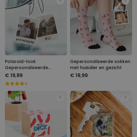
Polaroid-look
Gepersonaliseerde sokken
Gepersonaliseerde
met huisdier en gezicht
Geurhanger set van 2
€ 19,99
€ 19,99