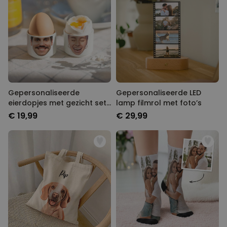
Gepersonaliseerde
Gepersonaliseerde LED
eierdopjes met gezicht set
lamp filmrol met foto’s
van twee
€ 19,99
€ 29,99