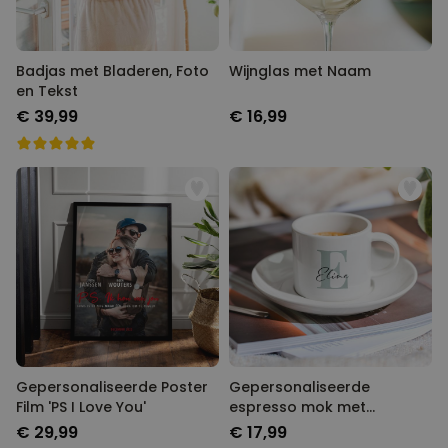
Badjas met Bladeren, Foto
Wijnglas met Naam
en Tekst
€ 39,99
€ 16,99
Gepersonaliseerde Poster
Gepersonaliseerde
Film 'PS I Love You'
espresso mok met
monogram
€ 29,99
€ 17,99