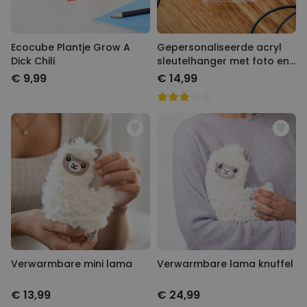
Ecocube Plantje Grow A
Gepersonaliseerde acryl
Dick Chili
sleutelhanger met foto en
tekst
€ 9,99
€ 14,99
Verwarmbare mini lama
Verwarmbare lama knuffel
€ 13,99
€ 24,99