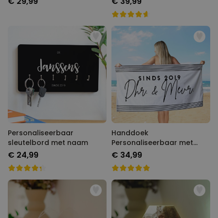
€ 29,99
€ 39,99
Personaliseerbaar
Handdoek
sleutelbord met naam
Personaliseerbaar met
Verschillende
€ 24,99
€ 34,99
Achtergronden