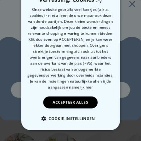
seconden constant aan
Onze website gebruikt veel koekjes (a.k.a.
Stroomvoorziening via USB-kabel (meegeleverd) of
cookies) - niet alleen de onze maar ook deze
batterijvoeding (3x AA batterijen nodig, niet meegeleverd)
van derde partijen. Deze kleine wonderdingen
Materiaal: acryl (lamp), beukenhout (voet)
zijn noodzakelijk om jou de beste en meest
Voltage: invoer 4,5-5V; uitgangsvermogen: 2-2,5W
relevante shopping ervaring te kunnen bieden.
Totale afmetingen ca. 13,5 x 10,5 x 16,5 cm; lamp ca. 13,5 x 0,5 x
Klik dus even op ACCEPTEREN, en je kan weer
14,5 cm; voet ca. 3,5 cm hoog, diameter ca. 10,5 cm, opening
lekker doorgaan met shoppen. Overigens
voor lamp ca. 8 x 0,5 x 1 cm USB-kabel ca. 100 cm lang;
Zin in
strekt je toestemming zich ook uit tot het
verpakking ca. 23 x 16 x 5 cm
Polaroid-look
Gepersonaliseerde
Gep
overbrengen van gegevens naar aanbieders
Gewicht totaal ca. 310 gram
aan de overkant van de plas (=VS), waar het
Gepersonaliseerde
Sokken met Foto Gezicht
box
10% korting?
Aangezien het om jouw eigen product gaat, kunnen wij het
risico bestaat van onopgemerkte
Geurhanger set van 2
en 
€ 19,99
€ 19,99
€ 
helaas niet terugnemen, d.w.z. het is uitgesloten van het
gegevensverwerking door overheidsinstanties.
herroepingsrecht
Je kan de instellingen natuurlijk te allen tijde
OPMERKING: Houtnerf varieert
aanpassen
namelijk hier
Ja, graag!
ACCEPTEER ALLES
Nee, ik ben geen fan van korting
Gerelateerde categorie
Bekijk onze andere categorie met ongewone dingen
COOKIE-INSTELLINGEN
NOODZAKELIJK