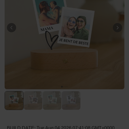
Personaliseerbaar
Gepersonaliseerde boxershort
met gezicht en tekst
Meer dan
11.600
keer
29,99 €
gekocht
Polaroid-look
Gepersonaliseerde
Geurhanger set van 2
Meer dan
13.900
keer
19,99 €
gekocht
Personaliseerbaar
Gepersonaliseerd houten blok
waar het begon
Meer dan
1.900
keer
24,99 €
gekocht