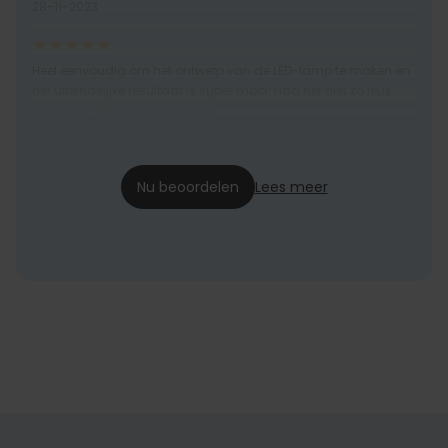
28-11-2023
Heel eenvoudig om het ontwerp van de LED-lamp te maken en
het uiteindelijke resultaat is super mooi! Had het niet zo leuk
verwacht. Ik ben heel tevreden!
Chara
19-01-2023
Nu beoordelen
Lees meer