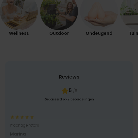
PERFORMANCE
MARKETING
OVERIGE
Wellness
Outdoor
Ondeugend
Tuin
Reviews
5
/5
Gebaseerd op 2 beoordelingen
Prachtige foto’s
Marina