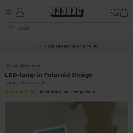
Ga naar de inhoud
0
Gratis verzending vanaf € 60
Tas
Sleutel
Lamp
Mok
Aperol Spritz
Personaliseerbaar
LED-lamp in Polaroid Design
Personaliseerbaar
Gepersonaliseerde
Instant foto's op acryl.
champagne coupe met tekst
Meer dan
(2)
Meer dan 3.000
keer gekocht
2.000
keer
24,99 €
gekocht
Personaliseerbaar
Aperol Spritz Glas met Naam
Gegraveerd
Meer dan
19.400
keer
16,99 €
gekocht