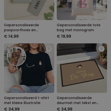
Gepersonaliseerde
Gepersonaliseerde tote
paspoorthoes en
bag met monogram
kofferlabel met symbool
€ 14,99
€ 19,99
en tekst
Gepersonaliseerd t-shirt
Gepersonaliseerde
met kleine illustratie
deurmat met tekst en
symbool
€ 34,99
€ 34,99