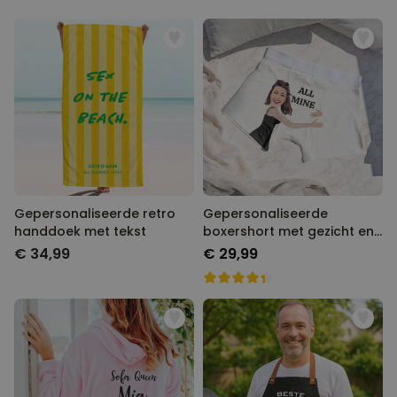
Gepersonaliseerde retro
Gepersonaliseerde
handdoek met tekst
boxershort met gezicht en
tekst
€ 34,99
€ 29,99