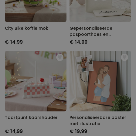
City Bike koffie mok
Gepersonaliseerde
paspoorthoes en
kofferlabel met monogram
€ 14,99
€ 14,99
Taartpunt kaarshouder
Personaliseerbare poster
met illustratie
€ 14,99
€ 19,99