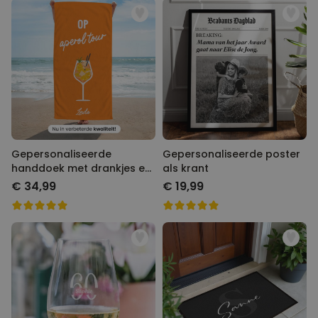
Gepersonaliseerde
Gepersonaliseerde poster
handdoek met drankjes en
als krant
tekst
€ 34,99
€ 19,99