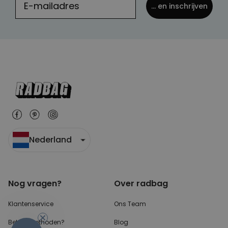
... en inschrijven
Nederland
Nog vragen?
Over radbag
-10%
Klantenservice
Ons Team
Betaalmethoden?
Blog