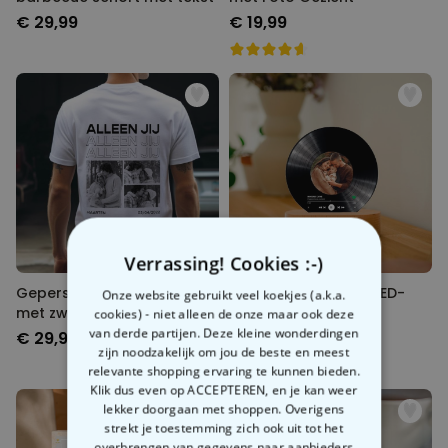
€ 29,99
€ 19,99
Verrassing! Cookies :-)
Gepersonaliseerd t-shirt
Gepersonaliseerde LED-
Onze website gebruikt veel koekjes (a.k.a.
met zwart wit foto’s en
lamp LP Plaat
cookies) - niet alleen de onze maar ook deze
tekst
van derde partijen. Deze kleine wonderdingen
€ 29,99
€ 29,99
zijn noodzakelijk om jou de beste en meest
relevante shopping ervaring te kunnen bieden.
Klik dus even op ACCEPTEREN, en je kan weer
lekker doorgaan met shoppen. Overigens
strekt je toestemming zich ook uit tot het
overbrengen van gegevens naar aanbieders