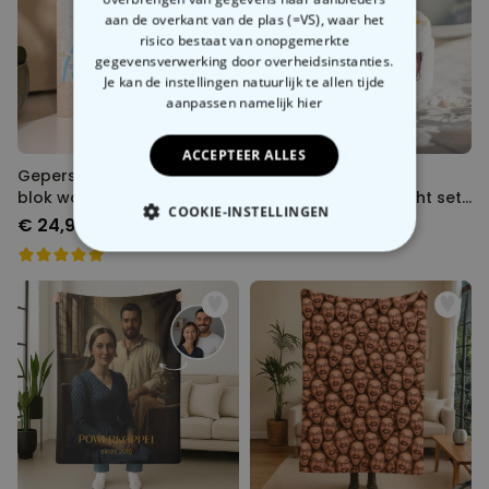
aan de overkant van de plas (=VS), waar het
risico bestaat van onopgemerkte
gegevensverwerking door overheidsinstanties.
Je kan de instellingen natuurlijk te allen tijde
aanpassen
namelijk hier
ACCEPTEER ALLES
Gepersonaliseerd houten
Gepersonaliseerde
blok waar het begon
eierdopjes met gezicht set
COOKIE-INSTELLINGEN
van twee
€ 24,99
€ 19,99
NOODZAKELIJK
PERFORMANCE
MARKETING
OVERIGE