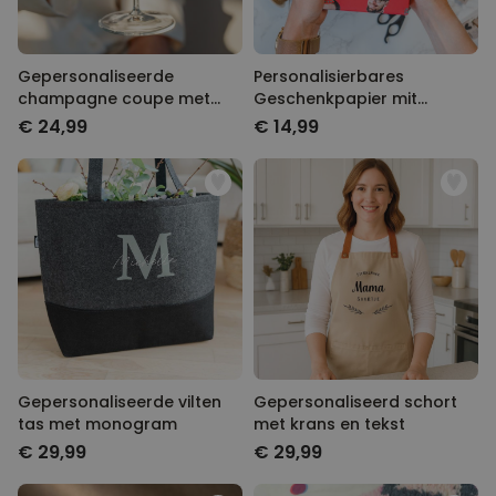
Gepersonaliseerde
Personalisierbares
champagne coupe met
Geschenkpapier mit
tekst
Gesicht und Partyhut
€ 24,99
€ 14,99
Gepersonaliseerde vilten
Gepersonaliseerd schort
tas met monogram
met krans en tekst
€ 29,99
€ 29,99