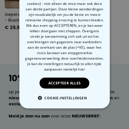
cookies) - niet alleen de onze maar ook deze
van derde partijen. Deze kleine wonderdingen
Gepersonaliseerde poster
zijn noodzakelijk om jou de beste en meest
- illustratie cartoon familie
relevante shopping ervaring te kunnen bieden.
Klik dus even op ACCEPTEREN, en je kan weer
€ 29,99
lekker doorgaan met shoppen. Overigens
strekt je toestemming zich ook uit tot het
overbrengen van gegevens naar aanbieders
aan de overkant van de plas (=VS), waar het
risico bestaat van onopgemerkte
gegevensverwerking door overheidsinstanties.
Je kan de instellingen natuurlijk te allen tijde
aanpassen
namelijk hier
10% korting
ACCEPTEER ALLES
op jouw volgende bestelling. Wil je e-mails over onze
nieuwste producten, geweldige cadeau ideeën
en
COOKIE-INSTELLINGEN
exclusieve kortingen
ontvangen?
NOODZAKELIJK
Meld je dan nu aan
voor onze
NIEUWSBRIEF:
PERFORMANCE