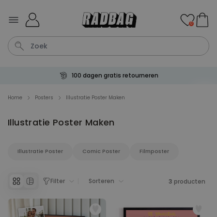
Ga naar de inhoud
0
100 dagen gratis retourneren
Tas
Wijnglas
Lamp
Aperol
Mok
Home
Posters
Illustratie Poster Maken
Illustratie Poster Maken
Personaliseerbaar
Gepersonaliseerde
champagne coupe met tekst
Meer dan
Illustratie Poster
Comic Poster
Filmposter
2.000
keer
24,99 €
gekocht
Personaliseerbaar
Filter
Sorteren
3
producten
Gepersonaliseerde handdoek
maritiem met tekst
Meer dan
1.900
keer
34,99 €
gekocht