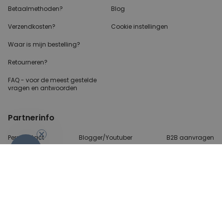
Betaalmethoden?
Blog
Verzendkosten?
Cookie instellingen
Waar is mijn bestelling?
Retourneren?
FAQ - voor de
meest gestelde
vragen
en antwoorden
Partnerinfo
Perscontact
Blogger/Youtuber
B2B aanvragen
-10%
Betalingsmethoden