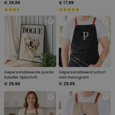
monogram
€ 29,99
€ 17,99
Gepersonaliseerde poster
Gepersonaliseerd schort
huisdier tijdschrift
met monogram
€ 29,99
€ 29,99