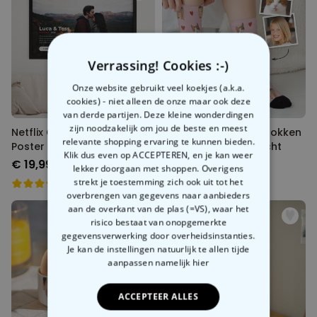
Verrassing! Cookies :-)
Onze website gebruikt veel koekjes (a.k.a.
cookies) - niet alleen de onze maar ook deze
van derde partijen. Deze kleine wonderdingen
zijn noodzakelijk om jou de beste en meest
Netflix Gepersonaliseerde
Gepersonaliseerde sokken
relevante shopping ervaring te kunnen bieden.
Poster
met huisdier en gezicht
Klik dus even op ACCEPTEREN, en je kan weer
€ 19,99
€ 19,99
lekker doorgaan met shoppen. Overigens
strekt je toestemming zich ook uit tot het
overbrengen van gegevens naar aanbieders
aan de overkant van de plas (=VS), waar het
risico bestaat van onopgemerkte
gegevensverwerking door overheidsinstanties.
Je kan de instellingen natuurlijk te allen tijde
aanpassen
namelijk hier
ACCEPTEER ALLES