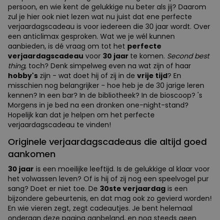
persoon, en wie kent de gelukkige nu beter als jij? Daarom
zul je hier ook niet lezen wat nu juist dat ene perfecte
verjaardagscadeau is voor iedereen die 30 jaar wordt. Over
een anticlimax gesproken. Wat we je wél kunnen
aanbieden, is dé vraag om tot het
perfecte
verjaardagscadeau
voor
30 jaar
te komen.
Second best
thing
, toch? Denk simpelweg even na wat zijn of haar
hobby's
zijn - wat doet hij of zij in de
vrije tijd
? En
misschien nog belangrijker - hoe heb je de 30 jarige leren
kennen? In een bar? In de bibliotheek? In de bioscoop? 's
Morgens in je bed na een dronken one-night-stand?
Hopelijk kan dat je helpen om het perfecte
verjaardagscadeau te vinden!
Originele verjaardagscadeaus die altijd goed
aankomen
30 jaar
is een moeilijke leeftijd. Is de gelukkige al klaar voor
het volwassen leven? Of is hij of zij nog een speelvogel pur
sang? Doet er niet toe. De
30ste verjaardag
is een
bijzondere gebeurtenis, en dat mag ook zo gevierd worden!
En wie vieren zegt, zegt cadeautjes. Je bent helemaal
onderaan deze pagina aanbeland, en nog steeds geen