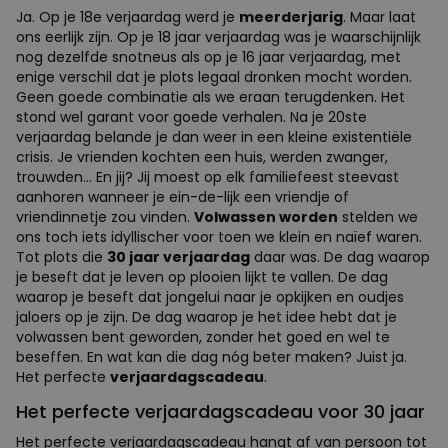
Ja. Op je 18e verjaardag werd je
meerderjarig
. Maar laat
ons eerlijk zijn. Op je 18 jaar verjaardag was je waarschijnlijk
nog dezelfde snotneus als op je 16 jaar verjaardag, met
enige verschil dat je plots legaal dronken mocht worden.
Geen goede combinatie als we eraan terugdenken. Het
stond wel garant voor goede verhalen. Na je 20ste
verjaardag belande je dan weer in een kleine existentiële
crisis. Je vrienden kochten een huis, werden zwanger,
trouwden... En jij? Jij moest op elk familiefeest steevast
aanhoren wanneer je ein-de-lijk een vriendje of
vriendinnetje zou vinden.
Volwassen worden
stelden we
ons toch iets idyllischer voor toen we klein en naïef waren.
Tot plots die
30 jaar verjaardag
daar was. De dag waarop
je beseft dat je leven op plooien lijkt te vallen. De dag
waarop je beseft dat jongelui naar je opkijken en oudjes
jaloers op je zijn. De dag waarop je het idee hebt dat je
volwassen bent geworden, zonder het goed en wel te
beseffen. En wat kan die dag nóg beter maken? Juist ja.
Het perfecte
verjaardagscadeau
.
Het perfecte verjaardagscadeau voor 30 jaar
Het perfecte verjaardagscadeau hangt af van persoon tot