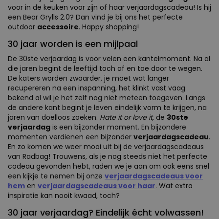
voor in de keuken voor zijn of haar verjaardagscadeau! Is hij
een Bear Grylls 2.0? Dan vind je bij ons het perfecte
outdoor
accessoire
. Happy shopping!
30 jaar worden is een mijlpaal
De 30ste verjaardag is voor velen een kantelmoment. Na al
die jaren begint de leeftijd toch af en toe door te wegen.
De katers worden zwaarder, je moet wat langer
recupereren na een inspanning, het klinkt vast vaag
bekend al wil je het zelf nog niet meteen toegeven. Langs
de andere kant begint je leven eindelijk vorm te krijgen, na
jaren van doelloos zoeken.
Hate it or love it,
de
30ste
verjaardag
is een bijzonder moment. En bijzondere
momenten verdienen een bijzonder
verjaardagscadeau
.
En zo komen we weer mooi uit bij de verjaardagscadeaus
van Radbag! Trouwens, als je nog steeds niet het perfecte
cadeau gevonden hebt, raden we je aan om ook eens snel
een kijkje te nemen bij onze
verjaardagscadeaus voor
hem
en
verjaardagscadeaus voor haar
. Wat extra
inspiratie kan nooit kwaad, toch?
30 jaar verjaardag? Eindelijk écht volwassen!