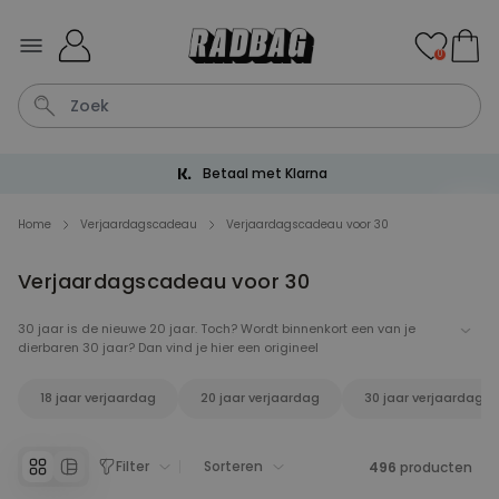
Ga naar de inhoud
0
Gratis verzending vanaf € 60
Tas
Wijnglas
Lamp
Aperol
Mok
Home
Verjaardagscadeau
Verjaardagscadeau voor 30
Verjaardagscadeau voor 30
Personaliseerbaar
Gepersonaliseerde
champagne coupe met tekst
30 jaar is de nieuwe 20 jaar. Toch? Wordt binnenkort een van je
Meer dan
dierbaren 30 jaar? Dan vind je hier een origineel
2.000
keer
24,99 €
gekocht
verjaardagscadeau. Wij hebben de leukste verjaardagscadeaus
voor 30ers voor jullie op een rijtje gezet. Van Grow It Bonsai Boom tot
18 jaar verjaardag
20 jaar verjaardag
30 jaar verjaardag
een design yogmat. Je kunt natuurlijk alles blijven doen wat je in je
Personaliseerbaar
20s ook deed, maar dan met een zwaardere kater. Hier vindt je de
Gepersonaliseerde handdoek
coolste verjaardagscadeaus voor 30ers.
maritiem met tekst
Meer dan
Filter
Sorteren
496
producten
1.900
keer
34,99 €
gekocht