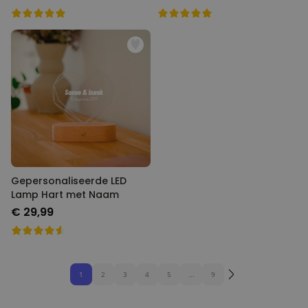
Gepersonaliseerde LED
Lamp Hart met Naam
€ 29,99
1
2
3
4
5
...
9