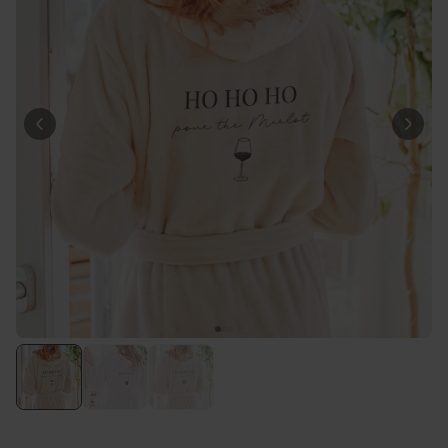
Personaliseerbaar
Gepersonaliseerde boxershort
met gezicht en tekst
Meer dan
11.600
keer
29,99 €
gekocht
Polaroid-look
Gepersonaliseerde
Geurhanger set van 2
Meer dan
13.900
keer
19,99 €
gekocht
Personaliseerbaar
Gepersonaliseerd houten blok
waar het begon
Meer dan
1.900
keer
24,99 €
gekocht