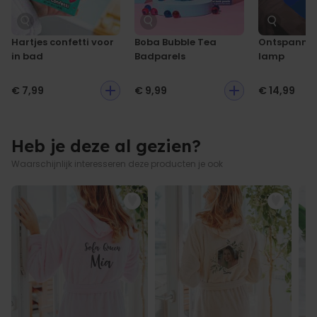
ca. 91 x 53 cm; armen ca. 61 cm lang
Conclusie:
Zie hierboven. Dus meteen bestellen ;-)
Capuchon telkens ca. 28 cm hoog; riem telkens ca. 184,5 x 3,5
cm; zakken telkens ca. 13,5 x 17,5 cm
Hartjes confetti voor
Boba Bubble Tea
Ontspanni
in bad
Badparels
lamp
€ 7,99
€ 9,99
€ 14,99
Heb je deze al gezien?
Waarschijnlijk interesseren deze producten je ook