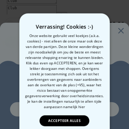
€ 39,99
Aantal
Verrassing! Cookies :-)
Onze website gebruikt veel koekjes (a.k.a.
cookies) - niet alleen de onze maar ook deze
In winkelwagentje
van derde partijen. Deze kleine wonderdingen
zijn noodzakelijk om jou de beste en meest
relevante shopping ervaring te kunnen bieden.
Klik dus even op ACCEPTEREN, en je kan weer
Gemaakt in Oostenrijk
Snelle verzending
lekker doorgaan met shoppen. Overigens
Zin in
strekt je toestemming zich ook uit tot het
100 dagen gratis retourneren
overbrengen van gegevens naar aanbieders
aan de overkant van de plas (=VS), waar het
10% korting?
risico bestaat van onopgemerkte
gegevensverwerking door overheidsinstanties.
Verwachte leverdatum:
Je kan de instellingen natuurlijk te allen tijde
Vri, 14.08 – Maa, 17.08
aanpassen
namelijk hier
Ja, graag!
Gratis verzending vanaf 60 €
Meer info
ACCEPTEER ALLES
Betalingsmethoden:
Nee, ik ben geen fan van korting