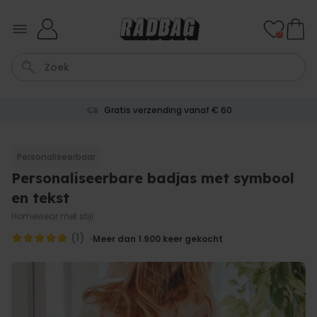
Ga naar de inhoud
0
Gratis verzending vanaf € 60
Tas
Sleutel
Lamp
Mok
Aperol Spritz
Personaliseerbaar
Personaliseerbare badjas met symbool
Personaliseerbaar
Gepersonaliseerde
en tekst
champagne coupe met tekst
Meer dan
Homewear met stijl.
2.000
keer
24,99 €
gekocht
(1)
Meer dan 1.900
keer gekocht
Personaliseerbaar
Aperol Spritz Glas met Naam
Gegraveerd
Meer dan
19.400
keer
16,99 €
gekocht