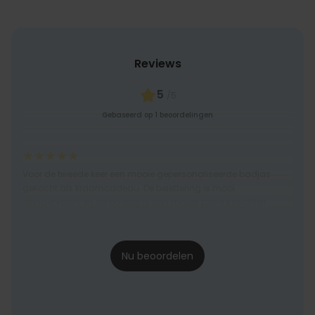
Reviews
5
/5
Gebaseerd op 1 beoordelingen
Voor de tweede keer een mooie gepersonaliseerde badjas
gekocht als kraamcadeau. De belettering is mooi
aangebracht en de badjas is van mooie zachte kwaliteit.
Joke
10-10-2024
Nu beoordelen