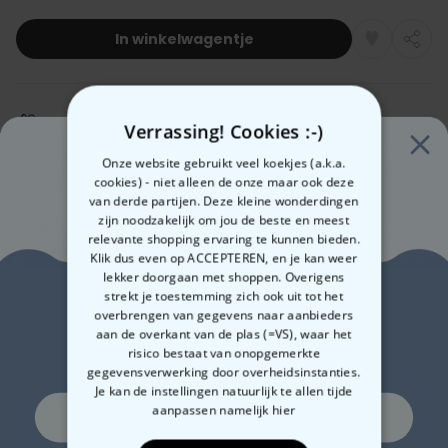
In winkelwagentje
Gemaakt in Oostenrijk
Snelle verzending
Verrassing! Cookies :-)
100 dagen gratis retourneren
Onze website gebruikt veel koekjes (a.k.a.
cookies) - niet alleen de onze maar ook deze
van derde partijen. Deze kleine wonderdingen
zijn noodzakelijk om jou de beste en meest
Verwachte leverdatum:
relevante shopping ervaring te kunnen bieden.
Don, 13.08 – Vri, 14.08
Klik dus even op ACCEPTEREN, en je kan weer
Gratis verzending vanaf 60 €
Meer info
lekker doorgaan met shoppen. Overigens
Zin in
strekt je toestemming zich ook uit tot het
overbrengen van gegevens naar aanbieders
Betalingsmethoden:
aan de overkant van de plas (=VS), waar het
10% korting?
risico bestaat van onopgemerkte
gegevensverwerking door overheidsinstanties.
Je kan de instellingen natuurlijk te allen tijde
aanpassen
namelijk hier
Ja, graag!