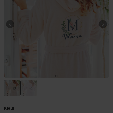
Personaliseerbaar
Gepersonaliseerde boxershort
met gezicht en tekst
Meer dan
11.600
keer
29,99 €
gekocht
Personaliseerbaar
Gepersonaliseerde boxershort
met rits ontwerp
Meer dan
700
keer
29,99 €
gekocht
Polaroid-look
Gepersonaliseerde
Geurhanger set van 2
Meer dan
13.900
keer
19,99 €
gekocht
Kleur