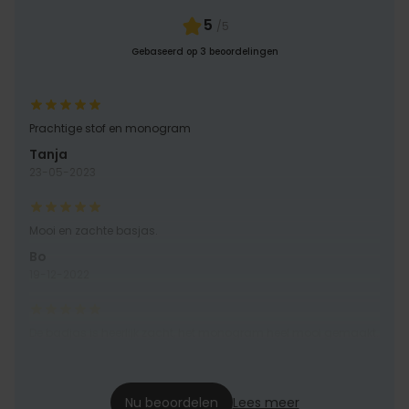
5
/5
Gebaseerd op 3 beoordelingen
Prachtige stof en monogram
Tanja
23-05-2023
Mooi en zachte basjas.
Bo
19-12-2022
De badjas is heerlijk zacht, het monogram heel mooi gemaakt.
Piranna@skynet.be
09-09-2022
Nu beoordelen
Lees meer