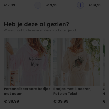
€ 7,99
€ 9,99
€ 14,99
Heb je deze al gezien?
Waarschijnlijk interesseren deze producten je ook
Personaliseerbare badjas
Badjas met Bladeren,
Gep
met naam
Foto en Tekst
Hoo
en 
€ 39,99
€ 39,99
€ 