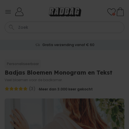
Ga naar de inhoud
0
Gratis verzending vanaf € 60
Kaart
Tas
Sleutel
Lamp
Mok
Personaliseerbaar
Badjas Bloemen Monogram en Tekst
Personaliseerbaar
Gepersonaliseerde
Veel bloemen voor de badkamer.
champagne coupe met tekst
Meer dan
(3)
Meer dan 3.000
keer gekocht
2.000
keer
24,99 €
gekocht
Personaliseerbaar
Aperol Spritz Glas met Naam
Gegraveerd
Meer dan
19.400
keer
16,99 €
gekocht