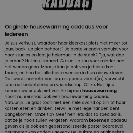
Originele housewarming cadeaus voor
iedereen
Je zus verhuist, waardoor haar kleerkast plots niet meer tot
jouw back-up plan behoort? Je beste vriendin verhuist voor
haar studies en laat je helemaal in de steek? Tja, wat doe
je eraan? Huilen uiteraard.
Du-uh
. Je zou voor minder aan
het wenen gaan. Maar je kan je ook van je beste kant
tonen, en hen het allerbeste wensen in hun nieuwe leven.
Dat wordt namelijk van jou, als goede vriend(in) verwacht.
Iets met beleefdheid en vriendschap. Of zo. Het fijne
kennen we er ook niet van. En bij een
housewarming
hoort nu eenmaal ook een housewarming cadeau.
Natuurlijk. Je gaat toch niet een hele avond op zijn of haar
kosten eten en drinken, terwijl je met lege handen bent
aangekomen. Onze tip? Geef hen iets dat zo speciaal is,
dat ze je nooit zullen vergeten. Waarom
bloemen
cadeau
geven als je ook een gepersonaliseerde poster boordevol
herinneren kan cadeau geven? De leukste en origineelste