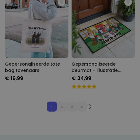
Gepersonaliseerde tote
Gepersonaliseerde
bag tovenaars
deurmat - illustratie
stripfiguur familie
€ 19,99
€ 34,99
1
2
3
4