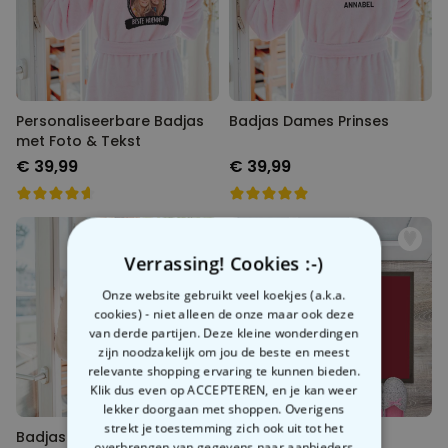
Personaliseerbare Badjas
Badjas Dames Prinses
met Foto & Tekst
€ 39,99
€ 39,99
Verrassing! Cookies :-)
Onze website gebruikt veel koekjes (a.k.a.
cookies) - niet alleen de onze maar ook deze
van derde partijen. Deze kleine wonderdingen
zijn noodzakelijk om jou de beste en meest
relevante shopping ervaring te kunnen bieden.
Klik dus even op ACCEPTEREN, en je kan weer
lekker doorgaan met shoppen. Overigens
strekt je toestemming zich ook uit tot het
Badjas Monogram met
Deurmat 9 3/4
overbrengen van gegevens naar aanbieders