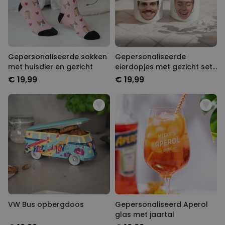
Gepersonaliseerde sokken
Gepersonaliseerde
met huisdier en gezicht
eierdopjes met gezicht set
van twee
€ 19,99
€ 19,99
VW Bus opbergdoos
Gepersonaliseerd Aperol
glas met jaartal