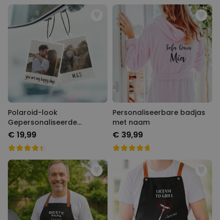
Polaroid-look
Personaliseerbare badjas
Gepersonaliseerde
met naam
Geurhanger set van 2
€ 19,99
€ 39,99