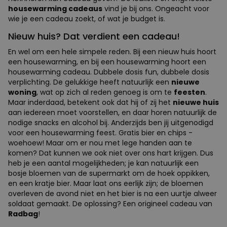
housewarming cadeaus
vind je bij ons. Ongeacht voor
wie je een cadeau zoekt, of wat je budget is.
Nieuw huis? Dat verdient een cadeau!
En wel om een hele simpele reden. Bij een nieuw huis hoort
een housewarming, en bij een housewarming hoort een
housewarming cadeau. Dubbele dosis fun, dubbele dosis
verplichting. De gelukkige heeft natuurlijk een
nieuwe
woning
, wat op zich al reden genoeg is om te
feesten
.
Maar inderdaad, betekent ook dat hij of zij het
nieuwe huis
aan iedereen moet voorstellen, en daar horen natuurlijk de
nodige snacks en alcohol bij. Anderzijds ben jij uitgenodigd
voor een housewarming feest. Gratis bier en chips -
woehoew! Maar om er nou met lege handen aan te
komen? Dat kunnen we ook niet over ons hart krijgen. Dus
heb je een aantal mogelijkheden; je kan natuurlijk een
bosje bloemen van de supermarkt om de hoek oppikken,
en een kratje bier. Maar laat ons eerlijk zijn; de bloemen
overleven de avond niet en het bier is na een uurtje alweer
soldaat gemaakt. De oplossing? Een origineel cadeau van
Radbag
!