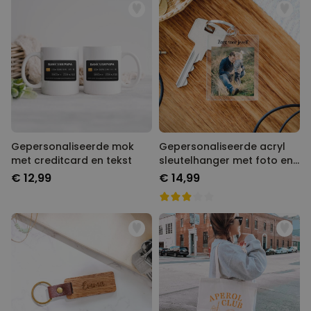
Gepersonaliseerde mok
Gepersonaliseerde acryl
met creditcard en tekst
sleutelhanger met foto en
tekst
€ 12,99
€ 14,99