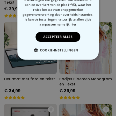
Tekst
aan de overkant van de plas (=VS), waar het
€ 39,99
€ 34,99
risico bestaat van onopgemerkte
gegevensverwerking door overheidsinstanties.
Je kan de instellingen natuurlijk te allen tijde
aanpassen
namelijk hier
ACCEPTEER ALLES
COOKIE-INSTELLINGEN
NOODZAKELIJK
PERFORMANCE
Deurmat met foto en tekst
Badjas Bloemen Monogram
en Tekst
MARKETING
OVERIGE
€ 34,99
€ 39,99