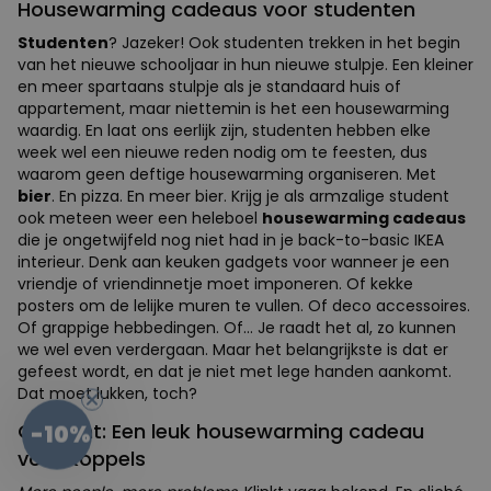
Housewarming cadeaus voor studenten
Studenten
? Jazeker! Ook studenten trekken in het begin
van het nieuwe schooljaar in hun nieuwe stulpje. Een kleiner
en meer spartaans stulpje als je standaard huis of
appartement, maar niettemin is het een housewarming
waardig. En laat ons eerlijk zijn, studenten hebben elke
week wel een nieuwe reden nodig om te feesten, dus
waarom geen deftige housewarming organiseren. Met
bier
. En pizza. En meer bier. Krijg je als armzalige student
ook meteen weer een heleboel
housewarming cadeaus
die je ongetwijfeld nog niet had in je back-to-basic IKEA
interieur. Denk aan keuken gadgets voor wanneer je een
vriendje of vriendinnetje moet imponeren. Of kekke
posters om de lelijke muren te vullen. Of deco accessoires.
Of grappige hebbedingen. Of... Je raadt het al, zo kunnen
we wel even verdergaan. Maar het belangrijkste is dat er
gefeest wordt, en dat je niet met lege handen aankomt.
Dat moet lukken, toch?
Gezocht: Een leuk housewarming cadeau
-10%
voor koppels