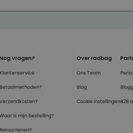
Nog vragen?
Over radbag
Part
Klantenservice
Ons Team
Pers
Betaalmethoden?
Blog
Blog
Verzendkosten?
Cookie instellingen
B2B 
Waar is mijn bestelling?
Retourneren?