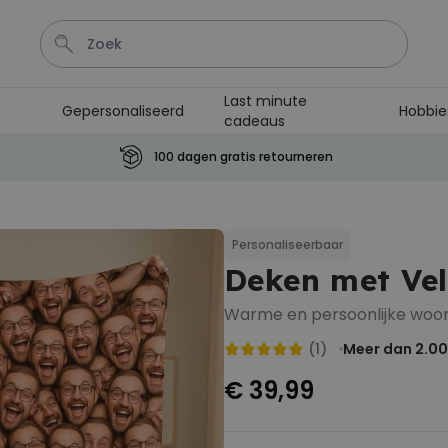
Last minute
Gepersonaliseerd
Hobbie
cadeaus
Kaart
Tas
Sleutel
Lamp
Mok
100 dagen gratis retourneren
Personaliseerbaar
Gepersonaliseerde
champagne coupe met tekst
Personaliseerbaar
Meer dan
Deken met Vel
2.000
keer
24,99 €
gekocht
Warme en persoonlijke woon
Personaliseerbaar
(1)
Meer dan 2.0
Aperol Spritz Glas met Naam
Gegraveerd
€ 39,99
Meer dan
19.400
keer
16,99 €
gekocht