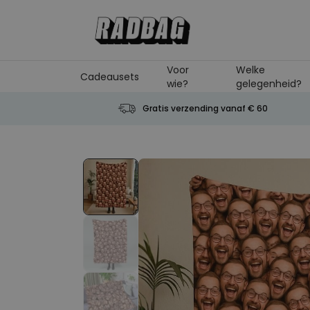
Ga naar de inhoud
Voor
Welke
Cadeausets
wie?
gelegenheid?
Gratis verzending vanaf € 60