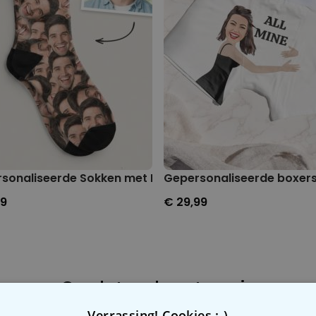
anger set van 2
sonaliseerde Sokken met Foto Gezicht
Gepersonaliseerde boxers
99
€ 29,99
Gerelateerde categorie
Bekijk onze andere categorie met ongewone dingen
Verrassing! Cookies :-)