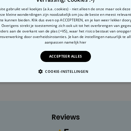
te gebruikt veel koekjes (a.k.a. cookies) - niet alleen de onze maar ook dez
Deze kleine wonderdingen zijn noodzakelijk om jou de beste en meest relevan
 te kunnen bieden. Klik dus even op ACCEPTEREN, en je kan weer lekker doo
 Overigens strekt je toestemming zich ook uit tot het overbrengen van gege
ders aan de overkant van de plas (=VS), waar het risico bestaat van onopg
sverwerking door overheidsinstanties. Je kan de instellingen natuurlijk te all
aanpassen
namelijk hier
Ondeugend
Tuinieren
ACCEPTEER ALLES
COOKIE-INSTELLINGEN
OODZAKELIJK
PERFORMANCE
MARKETING
O
Reviews