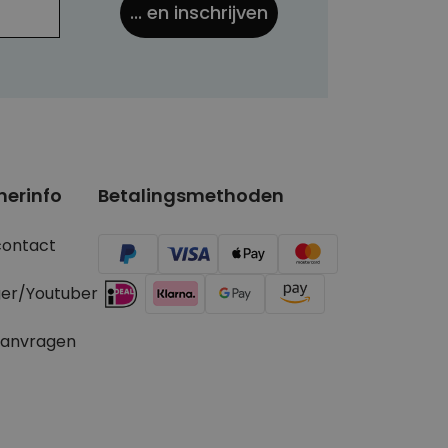
... en inschrijven
nerinfo
Betalingsmethoden
contact
ger/Youtuber
aanvragen