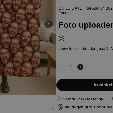
Personaliseerbaar
Gepersonaliseerde boxershort
met gezicht en tekst
Meer dan
11.600
keer
29,99 €
gekocht
Personaliseerbaar
Gepersonaliseerde boxershort
met rits ontwerp
Meer dan
700
keer
29,99 €
gekocht
Polaroid-look
Gepersonaliseerde
Geurhanger set van 2
Aantal
Meer dan
19,99 €
13.900
keer
gekocht
In winke
Gemaakt in Oostenrijk
100 dagen gratis retourne