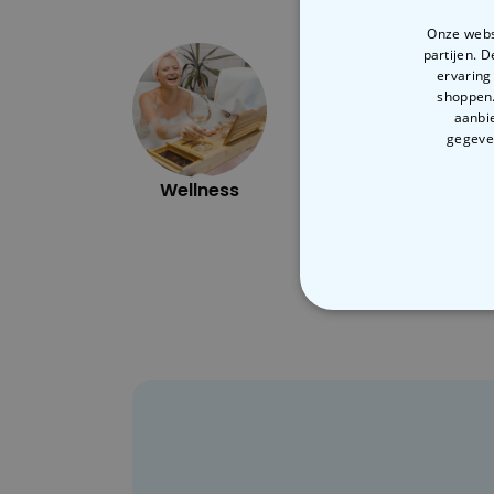
Onze websi
partijen. 
ervaring
shoppen.
aanbie
gegeven
Wellness
Outdoor
N