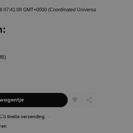
lwagentje
Snelle verzending
ren