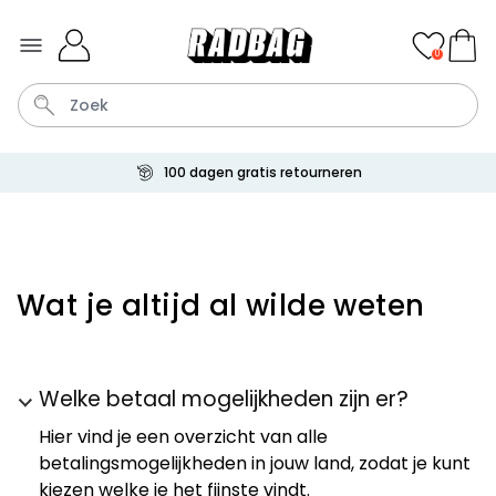
Ga naar de inhoud
0
100 dagen gratis retourneren
Tas
Sleutel
Lamp
Mok
Aperol Spritz
Personaliseerbaar
Wat je altijd al wilde weten
Gepersonaliseerde
champagne coupe met tekst
Meer dan
2.000
keer
24,99 €
gekocht
Welke betaal mogelijkheden zijn er?
Personaliseerbaar
Aperol Spritz Glas met Naam
Hier vind je een overzicht van alle
Gegraveerd
betalingsmogelijkheden in jouw land, zodat je kunt
Meer dan
19.400
keer
16,99 €
kiezen welke je het fijnste vindt.
gekocht