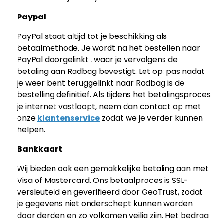
Paypal
Personaliseerbaar
Gepersonaliseerde boxershort
met gezicht en tekst
PayPal staat altijd tot je beschikking als
Meer dan
11.600
keer
betaalmethode. Je wordt na het bestellen naar
29,99 €
gekocht
PayPal doorgelinkt , waar je vervolgens de
Polaroid-look
betaling aan Radbag bevestigt. Let op: pas nadat
Gepersonaliseerde
je weer bent teruggelinkt naar Radbag is de
Geurhanger set van 2
Meer dan
bestelling definitief. Als tijdens het betalingsproces
13.900
keer
19,99 €
gekocht
je internet vastloopt, neem dan contact op met
onze
klantenservice
zodat we je verder kunnen
Personaliseerbaar
helpen.
Gepersonaliseerd houten blok
waar het begon
Meer dan
Bankkaart
1.900
keer
24,99 €
gekocht
Wij bieden ook een gemakkelijke betaling aan met
Visa of Mastercard. Ons betaalproces is SSL-
versleuteld en geverifieerd door GeoTrust, zodat
je gegevens niet onderschept kunnen worden
door derden en zo volkomen veilig zijn. Het bedrag