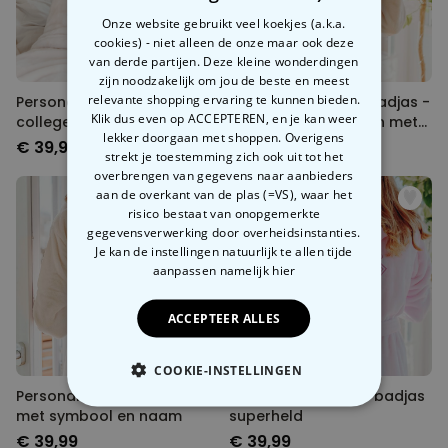
Onze website gebruikt veel koekjes (a.k.a.
cookies) - niet alleen de onze maar ook deze
van derde partijen. Deze kleine wonderdingen
zijn noodzakelijk om jou de beste en meest
relevante shopping ervaring te kunnen bieden.
Personaliseerbare badjas
Personaliseerbare badjas -
Klik dus even op ACCEPTEREN, en je kan weer
college style
illustratie vriendinnen met
lekker doorgaan met shoppen. Overigens
tekst
€ 39,99
€ 39,99
strekt je toestemming zich ook uit tot het
overbrengen van gegevens naar aanbieders
aan de overkant van de plas (=VS), waar het
risico bestaat van onopgemerkte
gegevensverwerking door overheidsinstanties.
Je kan de instellingen natuurlijk te allen tijde
aanpassen
namelijk hier
ACCEPTEER ALLES
COOKIE-INSTELLINGEN
Personaliseerbare badjas
Gepersonaliseerde badjas
NOODZAKELIJK
met symbool en naam
superheld
€ 39,99
€ 39,99