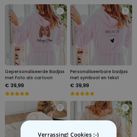
Gepersonaliseerde Badjas
Personaliseerbare badjas
met Foto als cartoon
met symbool en tekst
€ 39,99
€ 39,99
Verrassing! Cookies :-)