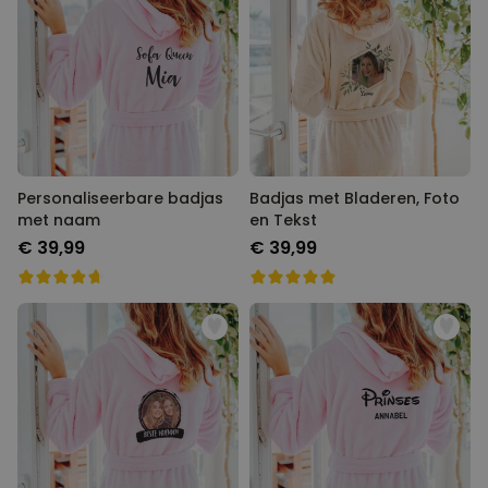
Personaliseerbaar
Gepersonaliseerd houten blok
waar het begon
Meer dan
1.900
keer
24,99 €
gekocht
Personaliseerbaar
Gepersonaliseerde boxershort
Personaliseerbare badjas
met gezicht en tekst
Badjas met Bladeren, Foto
Meer dan
met naam
en Tekst
11.600
keer
29,99 €
gekocht
€ 39,99
€ 39,99
Polaroid-look
Gepersonaliseerde
Geurhanger set van 2
Meer dan
13.900
keer
19,99 €
gekocht