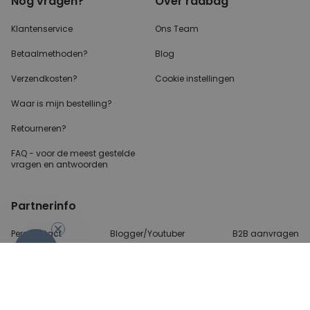
Nog vragen?
Over radbag
Klantenservice
Ons Team
Betaalmethoden?
Blog
Verzendkosten?
Cookie instellingen
Waar is mijn bestelling?
Retourneren?
FAQ - voor de
meest gestelde
vragen
en antwoorden
Partnerinfo
Perscontact
Blogger/Youtuber
B2B aanvragen
-10%
Betalingsmethoden