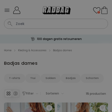
Ga naar de inhoud
0
100 dagen gratis retourneren
Wijnglas
Aperol
Lamp
Mok
Aperol Spritz
Home
Kleding & Accessoires
Badjas dames
Badjas dames
Personaliseerbaar
Gepersonaliseerde
champagne coupe met tekst
Meer dan
T-shirts
Trui
Sokken
Badjas
Schorten
2.000
keer
24,99 €
gekocht
Personaliseerbaar
Filter
Sorteren
15
producten
Gepersonaliseerde handdoek
maritiem met tekst
Meer dan
1.900
keer
34,99 €
gekocht