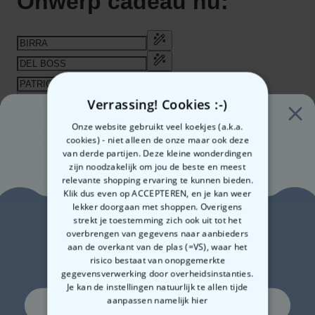
Verrassing! Cookies :-)
Onze website gebruikt veel koekjes (a.k.a.
cookies) - niet alleen de onze maar ook deze
van derde partijen. Deze kleine wonderdingen
zijn noodzakelijk om jou de beste en meest
relevante shopping ervaring te kunnen bieden.
Klik dus even op ACCEPTEREN, en je kan weer
€ 19,99
Aantal
lekker doorgaan met shoppen. Overigens
Zin in
strekt je toestemming zich ook uit tot het
overbrengen van gegevens naar aanbieders
In winkelwagentje
aan de overkant van de plas (=VS), waar het
10% korting?
risico bestaat van onopgemerkte
gegevensverwerking door overheidsinstanties.
Je kan de instellingen natuurlijk te allen tijde
aanpassen
namelijk hier
Ja, graag!
Gemaakt in Oostenrijk
Snelle verzending