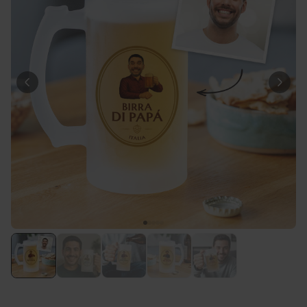
Personaliseerbaar
Gepersonaliseerde boxershort
met gezicht en tekst
Meer dan
11.600
keer
29,99 €
gekocht
Polaroid-look
Gepersonaliseerde
Geurhanger set van 2
Meer dan
13.900
keer
19,99 €
gekocht
Personaliseerbaar
Gepersonaliseerd houten blok
waar het begon
Meer dan
1.900
keer
24,99 €
gekocht