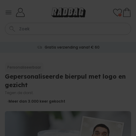
Ga naar de inhoud
0
Gratis verzending vanaf € 60
Tas
Sleutel
Lamp
Mok
Aperol Spritz
Personaliseerbaar
Gepersonaliseerde bierpul met logo en
Personaliseerbaar
Gepersonaliseerde
gezicht
champagne coupe met tekst
Meer dan
Tegen de dorst.
2.000
keer
24,99 €
gekocht
Meer dan 3.000
keer gekocht
Personaliseerbaar
Aperol Spritz Glas met Naam
Gegraveerd
Meer dan
19.400
keer
16,99 €
gekocht