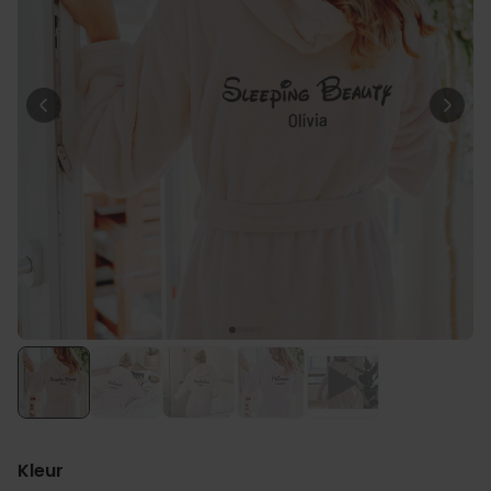
Personaliseerbaar
Gepersonaliseerde boxershort
met gezicht en tekst
Meer dan
11.600
keer
29,99 €
gekocht
Polaroid-look
Gepersonaliseerde
Geurhanger set van 2
Meer dan
13.900
keer
19,99 €
gekocht
Personaliseerbaar
Gepersonaliseerd houten blok
waar het begon
Meer dan
1.900
keer
24,99 €
gekocht
Kleur