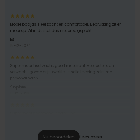
Mooie badjas. Heel zacht en comfortabel. Bedrukking zit er
mooi op. Zit in de stof dus niet erop geplakt.
Es
15-12-2024
Super mooi, heel zacht, goed materiaal. Veel beter dan
verwacht, goede prijs kwaliteit, snelle levering zelfs met
personaliseren.
Sophie
11-12-2023
Super mooi gepersonaliseerd! Top!
S
07-12-2020
Nu beoordelen
Lees meer