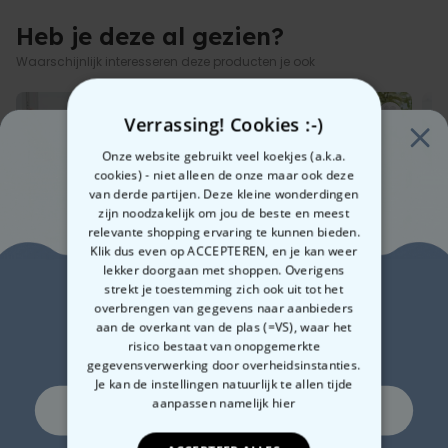
Heb je deze al gezien?
Waarschijnlijk interesseren deze producten je ook
Verrassing! Cookies :-)
Onze website gebruikt veel koekjes (a.k.a.
cookies) - niet alleen de onze maar ook deze
van derde partijen. Deze kleine wonderdingen
zijn noodzakelijk om jou de beste en meest
relevante shopping ervaring te kunnen bieden.
Klik dus even op ACCEPTEREN, en je kan weer
lekker doorgaan met shoppen. Overigens
Zin in
strekt je toestemming zich ook uit tot het
Personaliseerbare badjas
Badjas met Bladeren,
Gep
overbrengen van gegevens naar aanbieders
met naam
Foto en Tekst
Hoo
aan de overkant van de plas (=VS), waar het
10% korting?
en 
risico bestaat van onopgemerkte
€ 39,99
€ 39,99
€ 
gegevensverwerking door overheidsinstanties.
Je kan de instellingen natuurlijk te allen tijde
aanpassen
namelijk hier
Ja, graag!