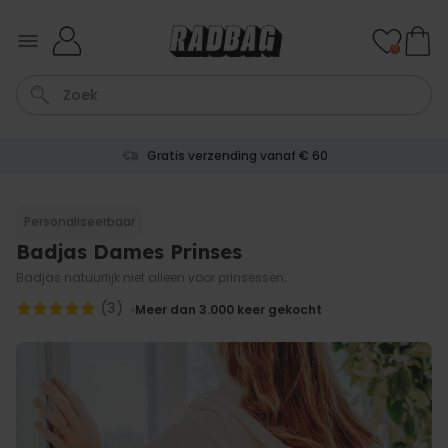
Ga naar de inhoud
0
Gratis verzending vanaf € 60
Tas
Sleutel
Lamp
Mok
Aperol Spritz
Personaliseerbaar
Badjas Dames Prinses
Personaliseerbaar
Gepersonaliseerde
Badjas natuurlijk niet alleen voor prinsessen.
champagne coupe met tekst
Meer dan
(3)
Meer dan 3.000
keer gekocht
2.000
keer
24,99 €
gekocht
Personaliseerbaar
Aperol Spritz Glas met Naam
Gegraveerd
Meer dan
19.400
keer
16,99 €
gekocht