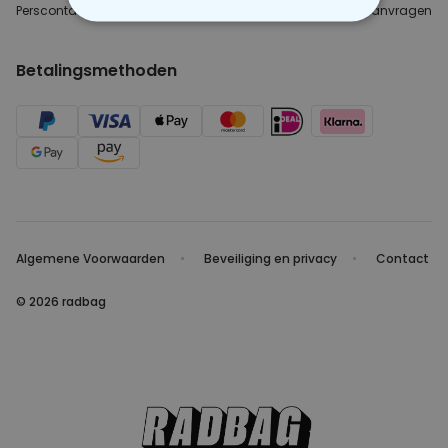
Perscontact
Blogger/Youtuber
B2B aanvragen
NOODZAKELIJK
Betalingsmethoden
PERFORMANCE
MARKETING
OVERIGE
Algemene Voorwaarden
Beveiliging en privacy
Contact
© 2026 radbag