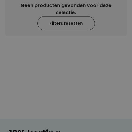
Geen producten gevonden voor deze
Personaliseerbaar
selectie.
Gepersonaliseerde boxershort
met gezicht en tekst
Filters resetten
Meer dan
11.600
keer
29,99 €
gekocht
Personaliseerbaar
Gepersonaliseerde boxershort
met rits ontwerp
Meer dan
700
keer
29,99 €
gekocht
Polaroid-look
Gepersonaliseerde
Geurhanger set van 2
Meer dan
13.900
keer
19,99 €
gekocht