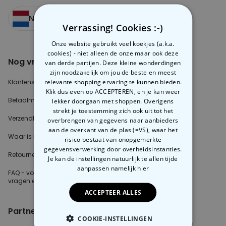
Nederland
Verrassing! Cookies :-)
Onze website gebruikt veel koekjes (a.k.a.
cookies) - niet alleen de onze maar ook deze
Nog vragen?
Over radbag
van derde partijen. Deze kleine wonderdingen
zijn noodzakelijk om jou de beste en meest
relevante shopping ervaring te kunnen bieden.
Klantenservice
Ons Team
Klik dus even op ACCEPTEREN, en je kan weer
Betaalmethoden?
Blog
lekker doorgaan met shoppen. Overigens
strekt je toestemming zich ook uit tot het
Verzendkosten?
Cookie instellingen
overbrengen van gegevens naar aanbieders
aan de overkant van de plas (=VS), waar het
Waar is mijn bestelling?
risico bestaat van onopgemerkte
gegevensverwerking door overheidsinstanties.
Retourneren?
Je kan de instellingen natuurlijk te allen tijde
aanpassen
namelijk hier
FAQ - voor de
meest gestelde
vragen
en antwoorden
ACCEPTEER ALLES
Partnerinfo
COOKIE-INSTELLINGEN