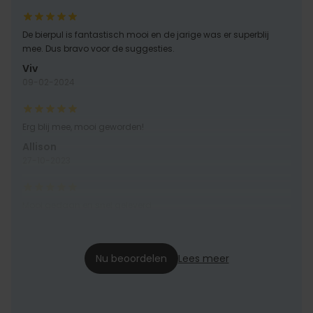
De bierpul is fantastisch mooi en de jarige was er superblij
mee. Dus bravo voor de suggesties.
Viv
09-02-2024
Erg blij mee, mooi geworden!
Allison
27-10-2023
Mooi gedaan en snel geleverd
Sara
09-08-2023
Nu beoordelen
Lees meer