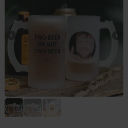
Personaliseerbaar
Gepersonaliseerde boxershort
met gezicht en tekst
Meer dan
11.600
keer
29,99 €
gekocht
Personaliseerbaar
Gepersonaliseerde boxershort
met rits ontwerp
Meer dan
700
keer
29,99 €
gekocht
Polaroid-look
Gepersonaliseerde
Geurhanger set van 2
Meer dan
13.900
keer
19,99 €
gekocht