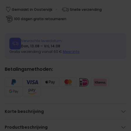
Gemaakt in Oostenrijk
Snelle verzending
100 dagen gratis retourneren
Verwachte leverdatum:
Don, 13.08 – Vri, 14.08
Gratis verzending vanaf 60 €
Meer info
Betalingsmethoden:
Korte beschrijving
Daar zijn ze uiteraard ook voor gemaakt...
Maar dat weten jullie ook, dus:
Productbeschrijving