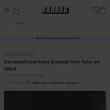
Ga naar de inhoud
0
Gratis verzending vanaf € 60
Kaart
Tas
Sleutel
Lamp
Mok
Personaliseerbaar
Personaliseerbare bierpul met foto en
Personaliseerbaar
Gepersonaliseerde
tekst
champagne coupe met tekst
Meer dan
In ieder glas past een pilsje.
2.000
keer
24,99 €
gekocht
(8)
Meer dan 3.000
keer gekocht
Personaliseerbaar
Aperol Spritz Glas met Naam
Gegraveerd
Meer dan
19.400
keer
16,99 €
gekocht