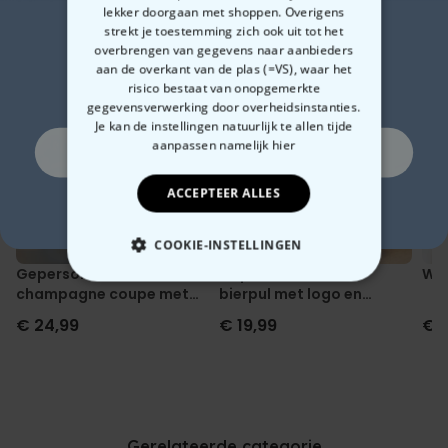
Heb je deze al gezien?
lekker doorgaan met shoppen. Overigens
Zin in
strekt je toestemming zich ook uit tot het
Waarschijnlijk interesseren deze producten je ook
overbrengen van gegevens naar aanbieders
aan de overkant van de plas (=VS), waar het
10% korting?
risico bestaat van onopgemerkte
gegevensverwerking door overheidsinstanties.
Je kan de instellingen natuurlijk te allen tijde
aanpassen
namelijk hier
Ja, graag!
ACCEPTEER ALLES
Nee, ik ben geen fan van korting
COOKIE-INSTELLINGEN
Gepersonaliseerde
Gepersonaliseerde
Wij
NOODZAKELIJK
champagne coupe met
bierpul met logo en
tekst
gezicht
€ 24,99
€ 19,99
€ 1
PERFORMANCE
MARKETING
OVERIGE
Gerelateerde categorie