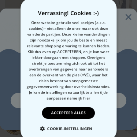
Verrassing! Cookies :-)
Onze website gebruikt veel koekjes (a.k.a.
Gepersonaliseerde
Gepersonaliseerde
Gep
cookies) - niet alleen de onze maar ook deze
Sokken met Foto Gezicht
boxershort met gezicht
box
van derde partijen. Deze kleine wonderdingen
en tekst
on
€ 19,99
€ 29,99
€ 
zijn noodzakelijk om jou de beste en meest
relevante shopping ervaring te kunnen bieden.
Klik dus even op ACCEPTEREN, en je kan weer
lekker doorgaan met shoppen. Overigens
Zin in
strekt je toestemming zich ook uit tot het
overbrengen van gegevens naar aanbieders
aan de overkant van de plas (=VS), waar het
10% korting?
Gerelateerde categorie
risico bestaat van onopgemerkte
Bekijk onze andere categorie met ongewone dingen
gegevensverwerking door overheidsinstanties.
Je kan de instellingen natuurlijk te allen tijde
aanpassen
namelijk hier
Ja, graag!
ACCEPTEER ALLES
Nee, ik ben geen fan van korting
COOKIE-INSTELLINGEN