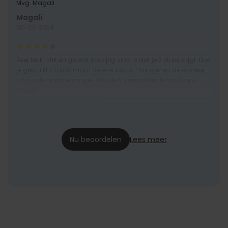
Mvg. Magali
Magali
20-03-2024
Zeer leuk ! Het enige wat ik spijtig vind is dat je 2 stuks krijgt. Dus
je gebruikt 2 foto's maar de ene foto is 1 hanger en de andere
foto is de andere hanger. Niet de 2 verschillende foto's op 1
hanger.
Wel tevreden van de kwaliteit
Celine
02-11-2023
Nu beoordelen
Lees meer