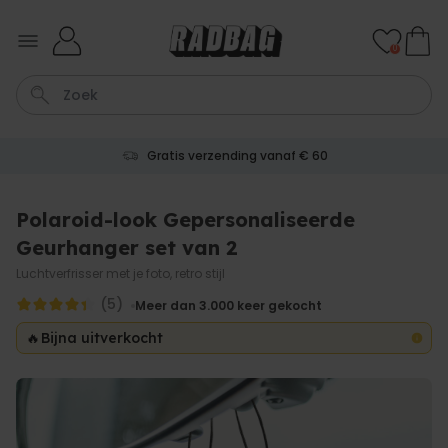
Ga naar de inhoud
0
Gratis verzending vanaf € 60
Kaart
Tas
Sleutel
Lamp
Mok
Polaroid-look Gepersonaliseerde
Geurhanger set van 2
Personaliseerbaar
Gepersonaliseerde
Luchtverfrisser met je foto, retro stijl
champagne coupe met tekst
(5)
Meer dan
Meer dan 3.000
keer gekocht
2.000
keer
24,99 €
gekocht
🔥
Bijna uitverkocht
Personaliseerbaar
Aperol Spritz Glas met Naam
Gegraveerd
Meer dan
19.400
keer
16,99 €
gekocht