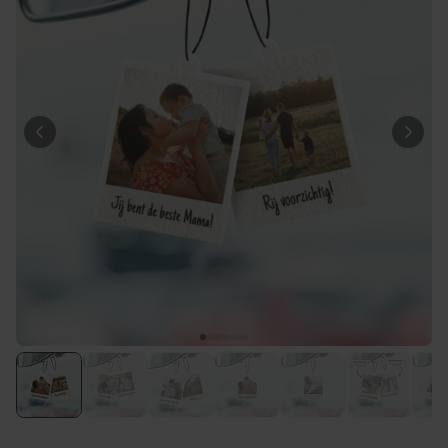
Personaliseerbaar
Gepersonaliseerde boxershort
met gezicht en tekst
Meer dan
11.600
keer
29,99 €
gekocht
Personaliseerbaar
Gepersonaliseerde boxershort
met rits ontwerp
Meer dan
700
keer
29,99 €
gekocht
Polaroid-look
Gepersonaliseerde
Geurhanger set van 2
Meer dan
13.900
keer
19,99 €
gekocht