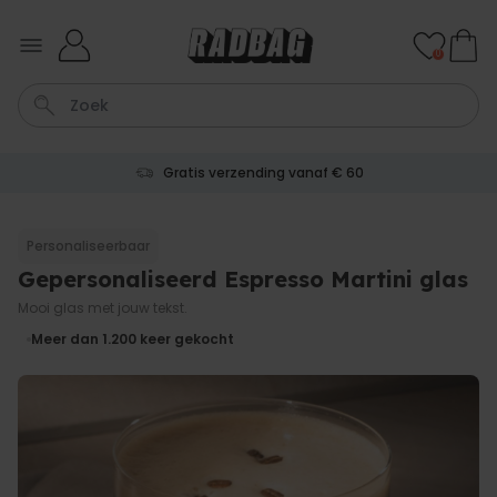
Ga naar de inhoud
0
Gratis verzending vanaf € 60
Kaart
Tas
Sleutel
Lamp
Mok
Personaliseerbaar
Gepersonaliseerd Espresso Martini glas
Personaliseerbaar
Gepersonaliseerde
Mooi glas met jouw tekst.
champagne coupe met tekst
Meer dan
Meer dan 1.200
keer gekocht
2.000
keer
24,99 €
gekocht
Personaliseerbaar
Aperol Spritz Glas met Naam
Gegraveerd
Meer dan
19.400
keer
16,99 €
gekocht