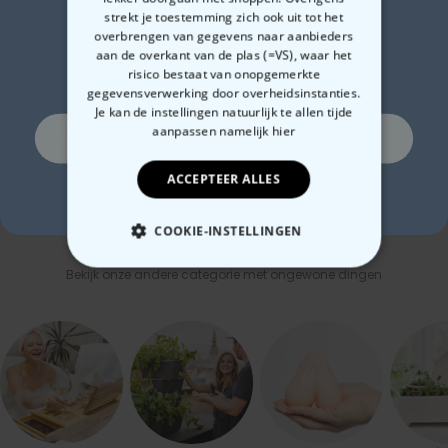
Zin in
strekt je toestemming zich ook uit tot het
overbrengen van gegevens naar aanbieders
aan de overkant van de plas (=VS), waar het
10% korting?
risico bestaat van onopgemerkte
Gepersonaliseerde
Gepersonaliseerde
Wij
gegevensverwerking door overheidsinstanties.
champagne coupe met
bierpul met logo en
Je kan de instellingen natuurlijk te allen tijde
tekst
gezicht
€ 24,99
€ 19,99
€ 1
aanpassen
namelijk hier
Ja, graag!
ACCEPTEER ALLES
Nee, ik ben geen fan van korting
COOKIE-INSTELLINGEN
Gerelateerde categorie
Bekijk onze andere categorie met ongewone dingen
NOODZAKELIJK
PERFORMANCE
MARKETING
OVERIGE