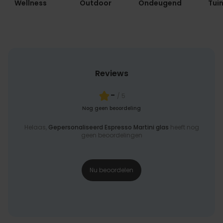
Wellness
Outdoor
Ondeugend
Tuin
Reviews
-
/ 5
Nog geen beoordeling
Helaas,
Gepersonaliseerd Espresso Martini glas
heeft nog
geen beoordelingen
Nu beoordelen