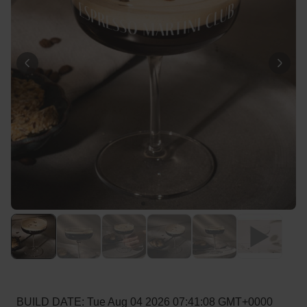
Personaliseerbaar
Gepersonaliseerde boxershort
met gezicht en tekst
Meer dan
11.600
keer
29,99 €
gekocht
Personaliseerbaar
Gepersonaliseerde boxershort
met rits ontwerp
Meer dan
700
keer
29,99 €
gekocht
Polaroid-look
Gepersonaliseerde
Geurhanger set van 2
Meer dan
13.900
keer
19,99 €
gekocht