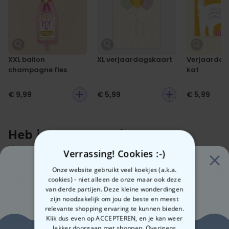
XXL ballon
XL verjaardagskaart
Verjaardag
champagne fles
kat
€ 9,99
€ 5,99
€ 5,99
Heb je deze al gezien?
Waarschijnlijk interesseren deze producten je ook
Verrassing! Cookies :-)
Onze website gebruikt veel koekjes (a.k.a.
cookies) - niet alleen de onze maar ook deze
van derde partijen. Deze kleine wonderdingen
zijn noodzakelijk om jou de beste en meest
relevante shopping ervaring te kunnen bieden.
Klik dus even op ACCEPTEREN, en je kan weer
lekker doorgaan met shoppen. Overigens