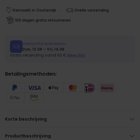
Gemaakt in Oostenrijk
Snelle verzending
100 dagen gratis retourneren
Verwachte leverdatum:
Don, 13.08 – Vri, 14.08
Gratis verzending vanaf 60 €
Meer info
Betalingsmethoden:
Korte beschrijving
Tekst te personaliseren
Hoogwaardige druk op satijnglas
Productbeschrijving