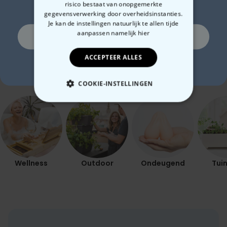
10% korting?
€ 24,99
€ 19,99
€ 1
risico bestaat van onopgemerkte
gegevensverwerking door overheidsinstanties.
Je kan de instellingen natuurlijk te allen tijde
aanpassen
namelijk hier
Ja, graag!
ACCEPTEER ALLES
Gerelateerde categorie
Nee, ik ben geen fan van korting
Bekijk onze andere categorie met ongewone dingen
COOKIE-INSTELLINGEN
NOODZAKELIJK
PERFORMANCE
MARKETING
OVERIGE
Wellness
Outdoor
Ondeugend
Tuin