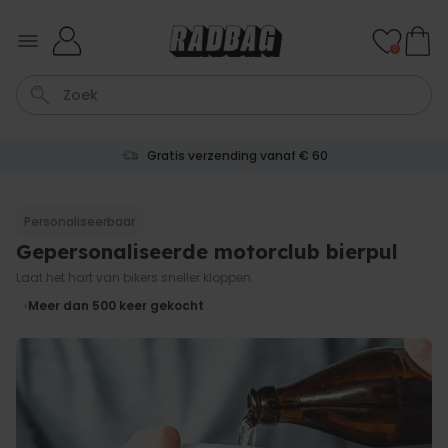
Ga naar de inhoud
0
Gratis verzending vanaf € 60
Sleutel
Hout
Lamp
Tas
Mok
Personaliseerbaar
Gepersonaliseerde motorclub bierpul
Personaliseerbaar
Aperol Spritz Glas met Naam
Laat het hart van bikers sneller kloppen.
Gegraveerd
Meer dan
Meer dan 500
keer gekocht
19.400
keer
16,99 €
gekocht
Personaliseerbaar
Gepersonaliseerde boxershort
met gezicht en tekst
Meer dan
11.600
keer
29,99 €
gekocht