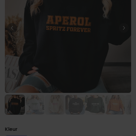
Personaliseerbaar
Gepersonaliseerde boxershort
met gezicht en tekst
Meer dan
11.600
keer
29,99 €
gekocht
Personaliseerbaar
Gepersonaliseerde boxershort
met rits ontwerp
Meer dan
700
keer
29,99 €
gekocht
Polaroid-look
Gepersonaliseerde
Geurhanger set van 2
Meer dan
13.900
keer
19,99 €
gekocht
Kleur