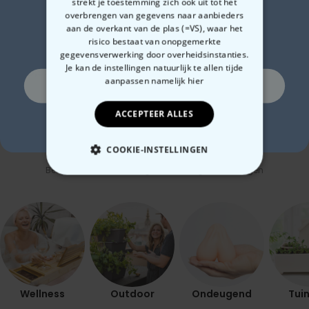
Zin in
strekt je toestemming zich ook uit tot het
overbrengen van gegevens naar aanbieders
aan de overkant van de plas (=VS), waar het
10% korting?
Polaroid-look
Gepersonaliseerde
Gep
risico bestaat van onopgemerkte
Gepersonaliseerde
Sokken met Foto Gezicht
box
gegevensverwerking door overheidsinstanties.
Geurhanger set van 2
en 
Je kan de instellingen natuurlijk te allen tijde
€ 19,99
€ 19,99
€ 
aanpassen
namelijk hier
Ja, graag!
ACCEPTEER ALLES
Nee, ik ben geen fan van korting
COOKIE-INSTELLINGEN
Gerelateerde categorie
Bekijk onze andere categorie met ongewone dingen
NOODZAKELIJK
PERFORMANCE
MARKETING
OVERIGE
Wellness
Outdoor
Ondeugend
Tuin