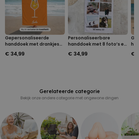
PERFORMANCE
MARKETING
OVERIGE
Gepersonaliseerde
Personaliseerbare
Gep
handdoek met drankjes
handdoek met 8 foto’s en
han
en tekst
tekst
tek
€ 34,99
€ 34,99
€ 
Gerelateerde categorie
Bekijk onze andere categorie met ongewone dingen