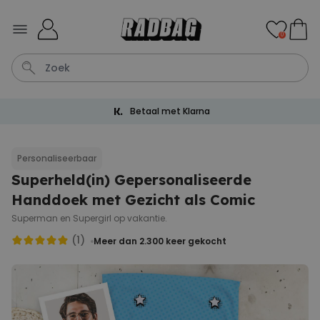
Ga naar de inhoud
0
Betaal met Klarna
Kaart
Tas
Sleutel
Lamp
Mok
Personaliseerbaar
Superheld(in) Gepersonaliseerde
Personaliseerbaar
Gepersonaliseerde
Handdoek met Gezicht als Comic
champagne coupe met tekst
Meer dan
Superman en Supergirl op vakantie.
2.000
keer
24,99 €
gekocht
(1)
Meer dan 2.300
keer gekocht
Personaliseerbaar
Aperol Spritz Glas met Naam
Gegraveerd
Meer dan
19.400
keer
16,99 €
gekocht