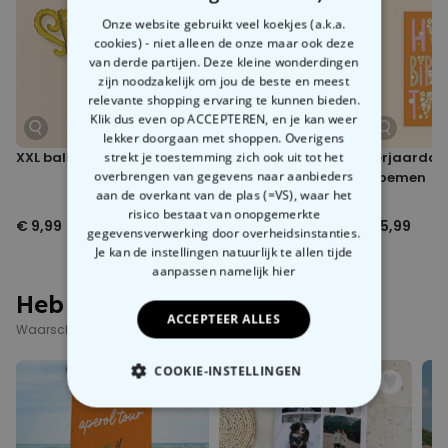
Wij denken dat het de hoogste tijd is dat de hele wereld zich
Machinewasbaar op 40° C
Onze website gebruikt veel koekjes (a.k.a.
realiseert wie hier super is. Echt waar! Dus geen valse
Afmetingen handdoek: ca. 140 x 70 cm
cookies) - niet alleen de onze maar ook deze
bescheidenheid meer. Of bestempel iemand tot superheld -
want
Omdat dit product heel persoonlijk is kunnen we het helaas niet
van derde partijen. Deze kleine wonderdingen
de wereld heeft superhelden nodig
. En daarvan zijn er echt
terugnemen. Je kunt het product niet retourneren. Dit product is
zijn noodzakelijk om jou de beste en meest
oneindig veel!
uitgesloten van herroepingsrecht.
relevante shopping ervaring te kunnen bieden.
Klik dus even op ACCEPTEREN, en je kan weer
lekker doorgaan met shoppen. Overigens
strekt je toestemming zich ook uit tot het
XXL ballon beker
Verjaardagskaart
Verjaardag
overbrengen van gegevens naar aanbieders
kat
bloemen
aan de overkant van de plas (=VS), waar het
risico bestaat van onopgemerkte
€ 9,99
€ 5,99
€ 5,99
gegevensverwerking door overheidsinstanties.
Je kan de instellingen natuurlijk te allen tijde
aanpassen
namelijk hier
Heb je deze al gezien?
ACCEPTEER ALLES
Waarschijnlijk interesseren deze producten je ook
COOKIE-INSTELLINGEN
NOODZAKELIJK