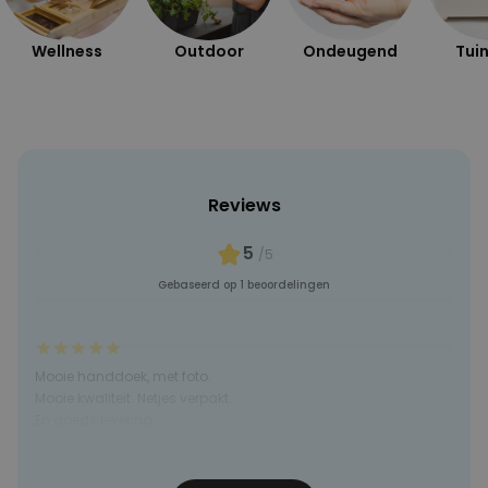
Wellness
Outdoor
Ondeugend
Tuin
Reviews
5
/5
Gebaseerd op 1 beoordelingen
Mooie handdoek, met foto.
Mooie kwaliteit. Netjes verpakt.
En goede levering
Mariska
07-12-2023