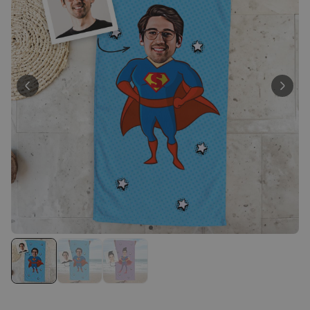
Personaliseerbaar
Gepersonaliseerde boxershort
met gezicht en tekst
Meer dan
11.600
keer
29,99 €
gekocht
Personaliseerbaar
Gepersonaliseerde boxershort
met rits ontwerp
Meer dan
700
keer
29,99 €
gekocht
Polaroid-look
Gepersonaliseerde
Geurhanger set van 2
Meer dan
13.900
keer
19,99 €
gekocht