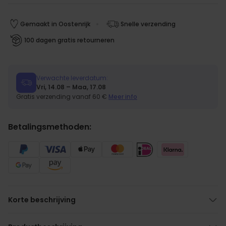
Gemaakt in Oostenrijk
Snelle verzending
100 dagen gratis retourneren
Verwachte leverdatum:
Vri, 14.08 – Maa, 17.08
Gratis verzending vanaf 60 €
Meer info
Betalingsmethoden:
Korte beschrijving
Gezichten of foto, tekst en symbool personaliseerbaar
Van gesatineerd glas, hoogwaardig bedrukt