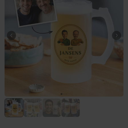
Personaliseerbaar
Gepersonaliseerde boxershort
met gezicht en tekst
Meer dan
11.600
keer
29,99 €
gekocht
Polaroid-look
Gepersonaliseerde
Geurhanger set van 2
Meer dan
13.900
keer
19,99 €
gekocht
Personaliseerbaar
Gepersonaliseerd houten blok
waar het begon
Meer dan
1.900
keer
24,99 €
gekocht