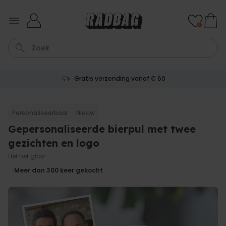
Ga naar de inhoud
0
Gratis verzending vanaf € 60
Tas
Sleutel
Lamp
Mok
Aperol Spritz
Personaliseerbaar
Nieuw
Gepersonaliseerde bierpul met twee
Personaliseerbaar
Gepersonaliseerde
gezichten en logo
champagne coupe met tekst
Meer dan
Hef het glas!
2.000
keer
24,99 €
gekocht
Meer dan 300
keer gekocht
Personaliseerbaar
Aperol Spritz Glas met Naam
Gegraveerd
Meer dan
19.400
keer
16,99 €
gekocht