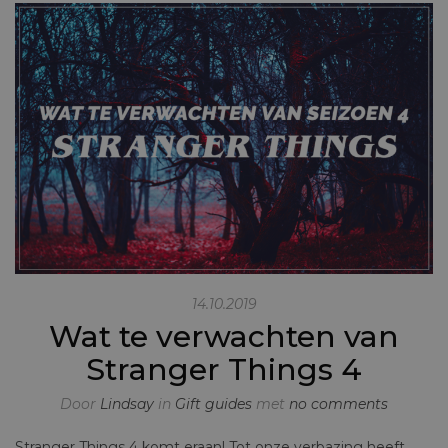
14.10.2019
Wat te verwachten van
Stranger Things 4
Door
Lindsay
in
Gift guides
met
no comments
Stranger Things 4 komt eraan! Tot onze verbazing heeft