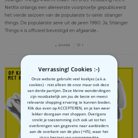
Netflix onlangs een allereerste voorproefje gepubliceerd
het vierde seizoen van de populairste tv-serie: stranger
things. De populairste serie uit de jaren 1980. Ja, Stranger
Things 4 is officieel bevestigd en afgaande…
SHARE
1
Verrassing! Cookies :-)
Onze website gebruikt veel koekjes (a.k.a.
cookies) - niet alleen de onze maar ook deze
van derde partijen. Deze kleine wonderdingen
zijn noodzakelijk om jou de beste en meest
relevante shopping ervaring te kunnen bieden.
Klik dus even op ACCEPTEREN, en je kan weer
lekker doorgaan met shoppen. Overigens
strekt je toestemming zich ook uit tot het
overbrengen van gegevens naar aanbieders
aan de overkant van de plas (=VS), waar het
risico bestaat van onopgemerkte