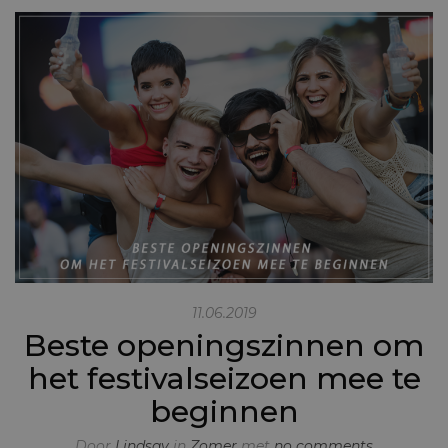
11.06.2019
Beste openingszinnen om
het festivalseizoen mee te
beginnen
Door
Lindsay
in
Zomer
met
no comments