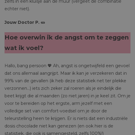
zelfs in een kluisje aan de muur (vergeet de combinatie
echter niet).
Jouw Doctor P. 🥒
Hoe overwin ik de angst om te zeggen
wat ik voel?
Hallo, bang persoon 💖 Ah, angst is ongetwijfeld een gevoel
dat ons allemaal aangrijpt. Maar ik kan je verzekeren dat in
99% van de gevallen (ik heb deze statistiek net ter plekke
verzonnen…) iets zich zeker zal roeren als je eindelijk die
beet krijgt die al maanden (zo niet jaren) in je keel zit. Om je
voor te bereiden op het ergste, arm jezelf met een
volledige set van comfort-voedsel om je door de
teleurstelling heen te krijgen. Er is niets dat een industriële
dosis chocolade niet kan genezen (en ook hier is de
statistiek, die ook is samengesteld, zelfs 100%!)