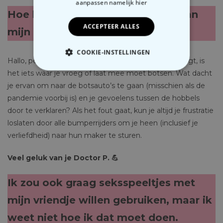
aanpassen
namelijk hier
Hoe kan ik mijn liefde verklaren aan
ACCEPTEER ALLES
mijn geliefde?
COOKIE-INSTELLINGEN
Hallo, persoon die verliefd is! Zoals het woord zelf zegt, is
het iets waar je vroeg of laat mee moet botsen. Wat dacht
NOODZAKELIJK
je ervan om naar de botsauto’s te gaan (misschien als de
PERFORMANCE
pandemie voorbij is) en je gevoelens tussen de hobbels
door te verklaren? Als het fout gaat, kun je altijd je frustratie
MARKETING
OVERIGE
loslaten door alle bumperrijders om je heen (inclusief je
verliefdheid) naar hun maker te sturen.
Veel geluk van je Doctor P. 💪
Ik zou ook graag seksspeeltjes met
mijn vriendje willen gebruiken, maar ik
weet niet hoe ik dat moet doen.