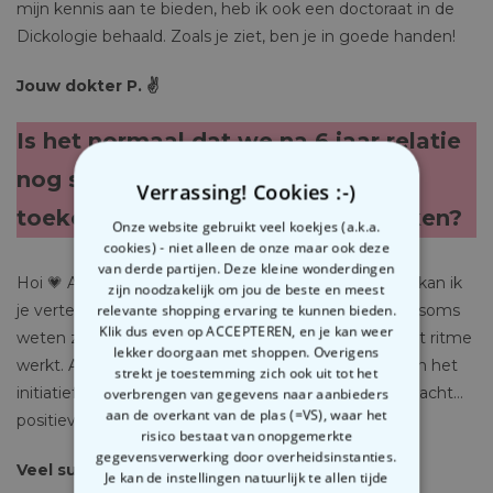
mijn kennis aan te bieden, heb ik ook een doctoraat in de
Dickologie behaald. Zoals je ziet, ben je in goede handen!
Jouw dokter P. ✌️
Is het normaal dat we na 6 jaar relatie
nog steeds niet over de
Verrassing! Cookies :-)
toekomstplannen hebben gesproken?
Onze website gebruikt veel koekjes (a.k.a.
cookies) - niet alleen de onze maar ook deze
van derde partijen. Deze kleine wonderdingen
Hoi 💗 Als de middelmatige relatie expert die ik ben, kan ik
zijn noodzakelijk om jou de beste en meest
je vertellen dat elke relatie zijn eigen ritme heeft en soms
relevante shopping ervaring te kunnen bieden.
Klik dus even op ACCEPTEREN, en je kan weer
weten zelfs de leden van het koppel zelf niet hoe dat ritme
lekker doorgaan met shoppen. Overigens
werkt. Als het te lang aansleept, neem dan misschien het
strekt je toestemming zich ook uit tot het
initiatief en begin er over te praten? Het zou onverwacht…
overbrengen van gegevens naar aanbieders
aan de overkant van de plas (=VS), waar het
positieve resultaten kunnen hebben.
risico bestaat van onopgemerkte
gegevensverwerking door overheidsinstanties.
Veel succes van je Doctor P. 💞
Je kan de instellingen natuurlijk te allen tijde