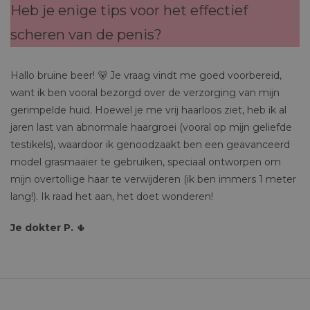
Heb je enige tips voor het effectief
scheren van de penis?
Hallo bruine beer! 🐻 Je vraag vindt me goed voorbereid,
want ik ben vooral bezorgd over de verzorging van mijn
gerimpelde huid. Hoewel je me vrij haarloos ziet, heb ik al
jaren last van abnormale haargroei (vooral op mijn geliefde
testikels), waardoor ik genoodzaakt ben een geavanceerd
model grasmaaier te gebruiken, speciaal ontworpen om
mijn overtollige haar te verwijderen (ik ben immers 1 meter
lang!). Ik raad het aan, het doet wonderen!
Je dokter P.
🌵