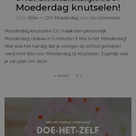
NOODZAKELIJK
Moederdag knutselen!
PERFORMANCE
Door
Ellen
in
DIY
,
Moederdag
met
no comments
MARKETING
OVERIGE
Moederdag knutselen 2.0: maak een persoonlijk
Moederdag cadeau in 5 minuten 9 Mei is het Moederdag!
Wat was het handig dat je vroeger op school geholpen
werd met iets voor Moederdag te knutselen. Eigenlijk was
je van plan om deze…
SHARE
2