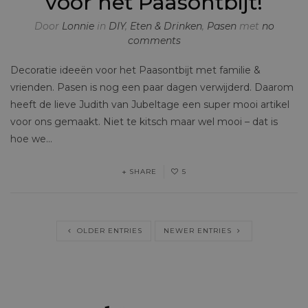
voor het Paasontbijt!
Door
Lonnie
in
DIY
,
Eten & Drinken
,
Pasen
met
no
comments
Decoratie ideeën voor het Paasontbijt met familie &
vrienden. Pasen is nog een paar dagen verwijderd. Daarom
heeft de lieve Judith van Jubeltage een super mooi artikel
voor ons gemaakt. Niet te kitsch maar wel mooi – dat is
hoe we…
SHARE
5
OLDER ENTRIES
NEWER ENTRIES