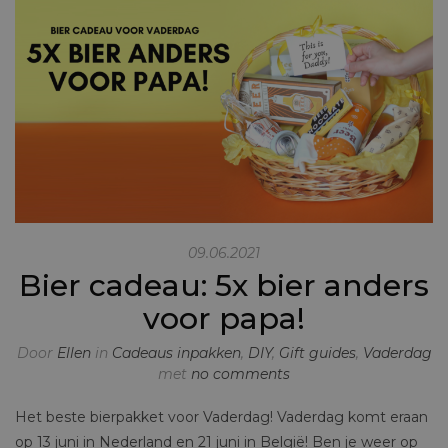
09.06.2021
Bier cadeau: 5x bier anders
voor papa!
Door
Ellen
in
Cadeaus inpakken
,
DIY
,
Gift guides
,
Vaderdag
met
no comments
Het beste bierpakket voor Vaderdag! Vaderdag komt eraan
op 13 juni in Nederland en 21 juni in België! Ben je weer op