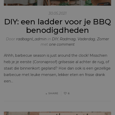
30.05.2021
DIY: een ladder voor je BBQ
benodigdheden
Door
radbagnl_admin
in
DIY
,
Radmag
,
Vaderdag
,
Zomer
met
one comment
Ahhh, barbecue season is just around the clock! Misschien
heb je je eerste (Coronaproof) grilsessie al achter de rug, of
staat die binnenkort gepland? Hoe dan ook is een gezellige
barbecue met leuke mensen, lekker eten en frisse drank
een…
SHARE
6