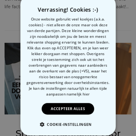
life factory deze super leuke BBQ DIY voor ons gemaakt!…
Verrassing! Cookies :-)
Onze website gebruikt veel koekjes (a.k.a.
SHARE
6
cookies) - niet alleen de onze maar ook deze
van derde partijen. Deze kleine wonderdingen
zijn noodzakelijk om jou de beste en meest
relevante shopping ervaring te kunnen bieden.
Klik dus even op ACCEPTEREN, en je kan weer
lekker doorgaan met shoppen. Overigens
strekt je toestemming zich ook uit tot het
overbrengen van gegevens naar aanbieders
aan de overkant van de plas (=VS), waar het
risico bestaat van onopgemerkte
gegevensverwerking door overheidsinstanties.
Je kan de instellingen natuurlijk te allen tijde
aanpassen
namelijk hier
ACCEPTEER ALLES
23.04.2021
COOKIE-INSTELLINGEN
Snel en makkelijk voor