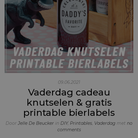
09.06.2021
Vaderdag cadeau
knutselen & gratis
printable bierlabels
Door
Jelle De Beucker
in
DIY
,
Printables
,
Vaderdag
met
no
comments