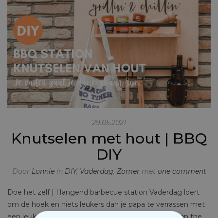
29.05.2021
Knutselen met hout | BBQ
DIY
Door
Lonnie
in
DIY
,
Vaderdag
,
Zomer
met
one comment
Doe het zelf | Hangend barbecue station Vaderdag loert
om de hoek en niets leukers dan je papa te verrassen met
een leuk Vaderdag cadeau. Daarom heeft Frauke van the