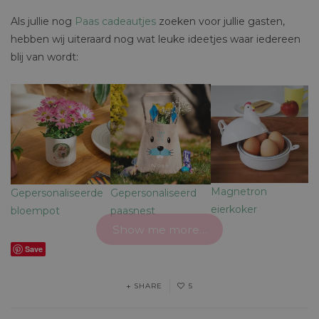
Als jullie nog
Paas cadeautjes
zoeken voor jullie gasten,
hebben wij uiteraard nog wat leuke ideetjes waar iedereen
blij van wordt:
Magnetron
Gepersonaliseerde
Gepersonaliseerd
eierkoker
bloempot
paasnest
Show me more…
Save
SHARE
5