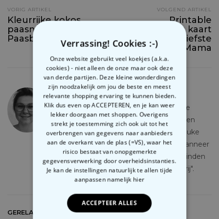
VORIG ARTIKEL
VOLGEND ARTIKEL
Kleurrijke kokos
Printable
paasnestjes voor de
Moederdag kaart
Paasbrunch!
voor de liefste
Verrassing! Cookies :-)
Mama
Onze website gebruikt veel koekjes (a.k.a.
cookies) - niet alleen de onze maar ook deze
van derde partijen. Deze kleine wonderdingen
zijn noodzakelijk om jou de beste en meest
Lonnie
relevante shopping ervaring te kunnen bieden.
Klik dus even op ACCEPTEREN, en je kan weer
Lonnie houdt zich bezig met de Online
lekker doorgaan met shoppen. Overigens
Marketing & PR voor de Nederlandse en
strekt je toestemming zich ook uit tot het
Belgische webshop zodat jullie altijd leuke
overbrengen van gegevens naar aanbieders
aan de overkant van de plas (=VS), waar het
dingen te lezen en te zien hebben. Wanneer
risico bestaat van onopgemerkte
ze hier niet mee bezig is, kan je haar vinden
gegevensverwerking door overheidsinstanties.
op de ski pistes of bij een wijn "proeverij".
Je kan de instellingen natuurlijk te allen tijde
aanpassen
namelijk hier
ACCEPTEER ALLES
GERELATEERDE ARTIKELS