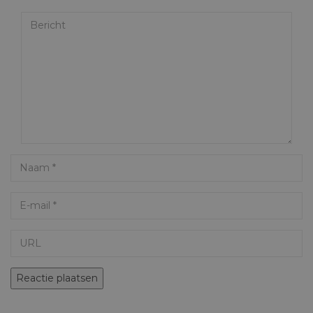
Bericht
Name
Email
URL