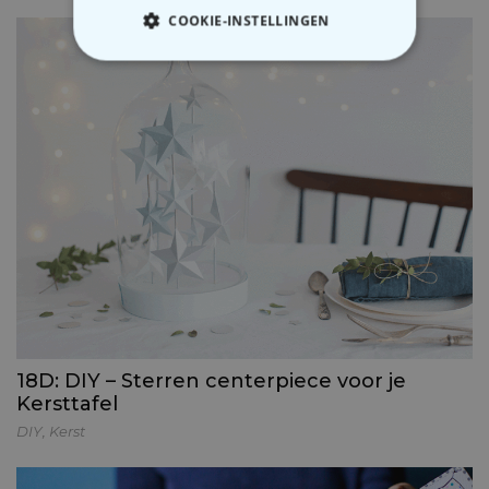
COOKIE-INSTELLINGEN
NOODZAKELIJK
PERFORMANCE
MARKETING
OVERIGE
18D: DIY – Sterren centerpiece voor je
Kersttafel
DIY
,
Kerst