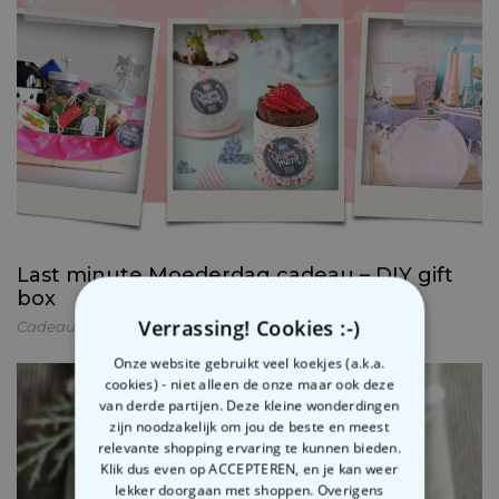
Last minute Moederdag cadeau – DIY gift
box
Verrassing! Cookies :-)
Cadeaus inpakken
,
DIY
,
Moederdag
Onze website gebruikt veel koekjes (a.k.a.
cookies) - niet alleen de onze maar ook deze
van derde partijen. Deze kleine wonderdingen
zijn noodzakelijk om jou de beste en meest
relevante shopping ervaring te kunnen bieden.
Klik dus even op ACCEPTEREN, en je kan weer
lekker doorgaan met shoppen. Overigens