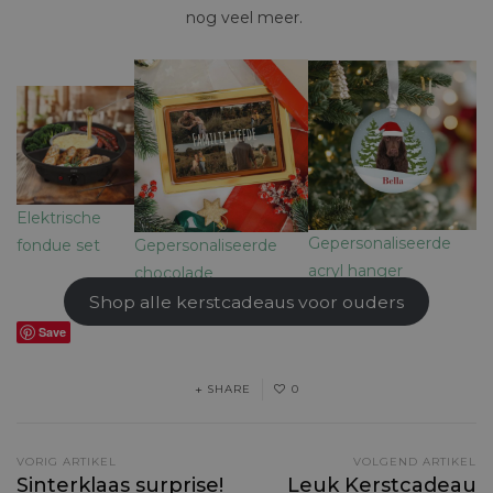
nog veel meer.
Elektrische
Gepersonaliseerde
Gepersonaliseerde
fondue set
acryl hanger
chocolade
Shop alle kerstcadeaus voor ouders
Save
SHARE
0
VORIG ARTIKEL
VOLGEND ARTIKEL
Sinterklaas surprise!
Leuk Kerstcadeau