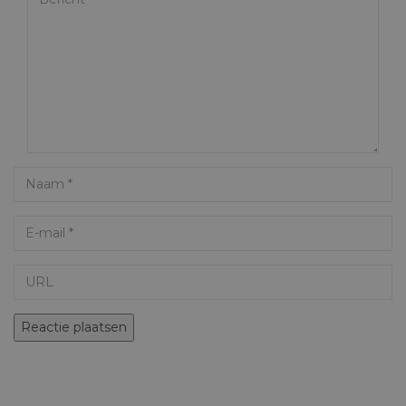
Name
Email
URL