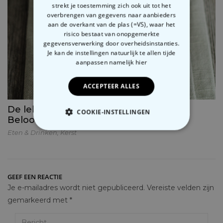
strekt je toestemming zich ook uit tot het
overbrengen van gegevens naar aanbieders
aan de overkant van de plas (=VS), waar het
risico bestaat van onopgemerkte
gegevensverwerking door overheidsinstanties.
Je kan de instellingen natuurlijk te allen tijde
aanpassen
namelijk hier
ACCEPTEER ALLES
De lekkerste chocomelk ter wereld.
COOKIE-INSTELLINGEN
Beloofd.
Eten & Drinken
,
Kerst
NOODZAKELIJK
PERFORMANCE
GEEF EEN REACTIE
MARKETING
OVERIGE
Je e-mailadres wordt niet gepubliceerd.
Vereiste velden zijn
gemarkeerd met
*
Bericht