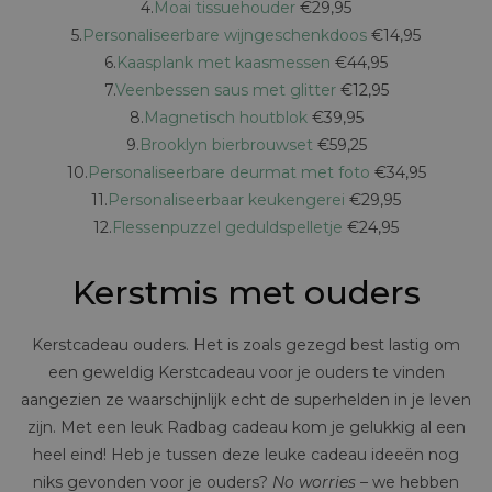
4.
Moai tissuehouder
€29,95
5.
Personaliseerbare wijngeschenkdoos
€14,95
6.
Kaasplank met kaasmessen
€44,95
7.
Veenbessen saus met glitter
€12,95
8.
Magnetisch houtblok
€39,95
9.
Brooklyn bierbrouwset
€59,25
10.
Personaliseerbare deurmat met foto
€34,95
11.
Personaliseerbaar keukengerei
€29,95
12.
Flessenpuzzel geduldspelletje
€24,95
Kerstmis met ouders
Kerstcadeau ouders. Het is zoals gezegd best lastig om
een geweldig Kerstcadeau voor je ouders te vinden
aangezien ze waarschijnlijk echt de superhelden in je leven
zijn. Met een leuk Radbag cadeau kom je gelukkig al een
heel eind! Heb je tussen deze leuke cadeau ideeën nog
niks gevonden voor je ouders?
No worries –
we hebben