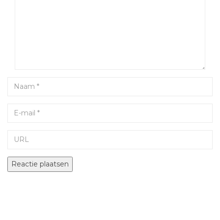
Name
Email
URL