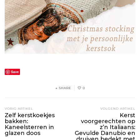
Save
SHARE
0
VORIG ARTIKEL
VOLGEND ARTIKEL
Zelf kerstkoekjes
Kerst
bakken:
voorgerechten op
Kaneelsterren in
z’n Italiaans:
glazen doos
Gevulde Danubio en
druiven bedekt met