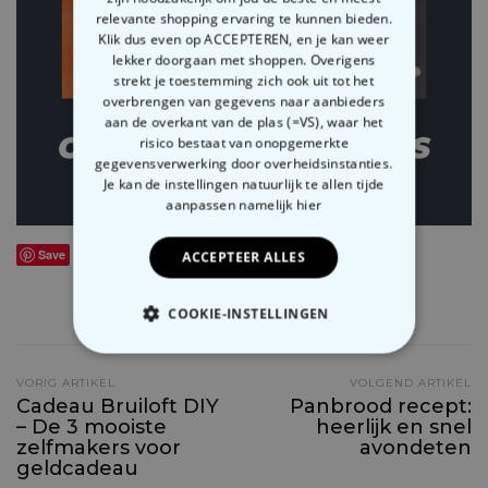
relevante shopping ervaring te kunnen bieden.
Klik dus even op ACCEPTEREN, en je kan weer
lekker doorgaan met shoppen. Overigens
strekt je toestemming zich ook uit tot het
overbrengen van gegevens naar aanbieders
aan de overkant van de plas (=VS), waar het
risico bestaat van onopgemerkte
gegevensverwerking door overheidsinstanties.
Je kan de instellingen natuurlijk te allen tijde
aanpassen
namelijk hier
Save
ACCEPTEER ALLES
COOKIE-INSTELLINGEN
SHARE
0
NOODZAKELIJK
VORIG ARTIKEL
VOLGEND ARTIKEL
Cadeau Bruiloft DIY
Panbrood recept:
PERFORMANCE
– De 3 mooiste
heerlijk en snel
zelfmakers voor
avondeten
MARKETING
OVERIGE
geldcadeau