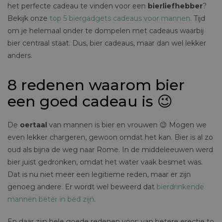
het perfecte cadeau te vinden voor een
bierliefhebber
?
Bekijk onze
top 5 biergadgets cadeaus voor mannen
. Tijd
om je helemaal onder te dompelen met cadeaus waarbij
bier centraal staat. Dus, bier cadeaus, maar dan wel lekker
anders.
8 redenen waarom bier
een goed cadeau is 😉
De
oertaal
van mannen is bier en vrouwen 😉 Mogen we
even lekker chargeren, gewoon omdat het kan. Bier is al zo
oud als bijna de weg naar Rome. In de middeleeuwen werd
bier juist gedronken, omdat het water vaak besmet was.
Dat is nu niet meer een legitieme reden, maar er zijn
genoeg andere. Er wordt wel beweerd dat
bierdrinkende
mannen beter in bed zijn
.
En daar zijn hele goede redenen voor: van betere erectie to