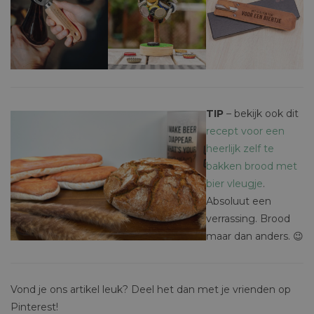
TIP
– bekijk ook dit
recept voor een
heerlijk zelf te
bakken brood met
bier vleugje
.
Absoluut een
verrassing. Brood
maar dan anders. 😉
Vond je ons artikel leuk? Deel het dan met je vrienden op
Pinterest!