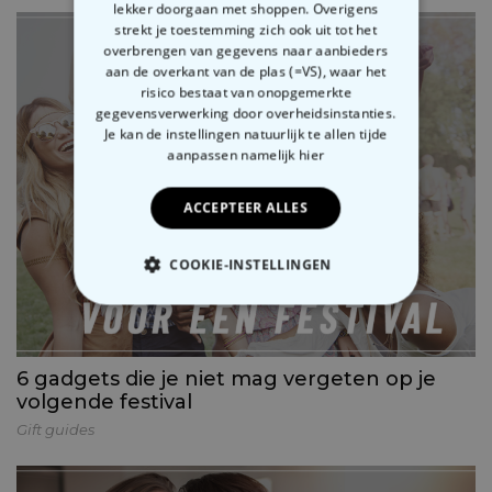
lekker doorgaan met shoppen. Overigens
strekt je toestemming zich ook uit tot het
overbrengen van gegevens naar aanbieders
aan de overkant van de plas (=VS), waar het
risico bestaat van onopgemerkte
gegevensverwerking door overheidsinstanties.
Je kan de instellingen natuurlijk te allen tijde
aanpassen
namelijk hier
ACCEPTEER ALLES
COOKIE-INSTELLINGEN
NOODZAKELIJK
PERFORMANCE
6 gadgets die je niet mag vergeten op je
volgende festival
MARKETING
OVERIGE
Gift guides