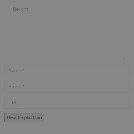
Bericht
Name
Email
URL