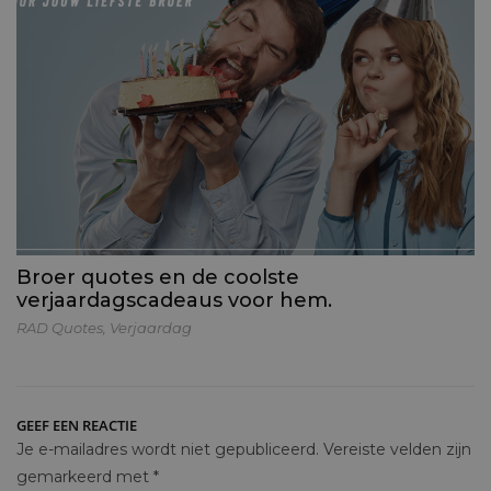
Broer quotes en de coolste
verjaardagscadeaus voor hem.
RAD Quotes
,
Verjaardag
GEEF EEN REACTIE
Je e-mailadres wordt niet gepubliceerd.
Vereiste velden zijn
gemarkeerd met
*