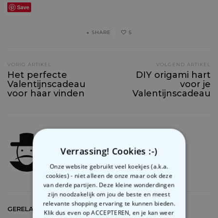
JE HEBT GELIJK… PERSONALISEERBARE MOK –
Save
€14,95
SHARE
5
VORIG ARTIKEL
VOLGEND ARTIKEL
Het perfecte
DIY origami hart
Valentijnscadeau
voor je
voor haar vinden
Valentijnscadeau
Jelle De Beucker
Verrassing! Cookies :-)
Onze website gebruikt veel koekjes (a.k.a.
cookies) - niet alleen de onze maar ook deze
van derde partijen. Deze kleine wonderdingen
zijn noodzakelijk om jou de beste en meest
relevante shopping ervaring te kunnen bieden.
GERELATEERDE ARTIKELS
Klik dus even op ACCEPTEREN, en je kan weer