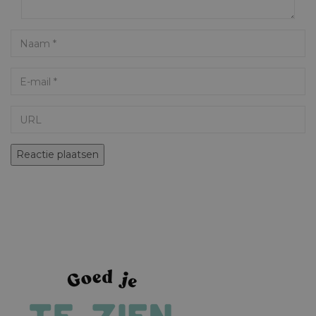
Name
Email
URL