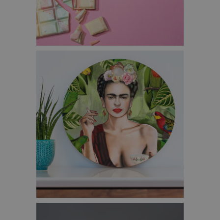
EENHOORN CHOCOLADE – €9,95
FRIDA SNIJPLANK – €34,95