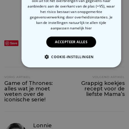
ook uit tot het overbrengen van gegevens naar
aanbieders aan de overkant van de plas (=VS), waar
het risico bestaat van onopgemerkte
gegevensverwerking door overheidsinstanties. Je
kan de instellingen natuurlijk te allen tijde
aanpassen
namelijk hier
ACCEPTEER ALLES
DRIJVEND WIJNGLAS – €16,95
Save
COOKIE-INSTELLINGEN
SHARE
0
NOODZAKELIJK
VORIG ARTIKEL
VOLGEND ARTIKEL
Game of Thrones:
Grappig koekjes
PERFORMANCE
MARKETING
alles wat je moet
recept voor de
weten over de
liefste Mama’s
OVERIGE
iconische serie!
Lonnie