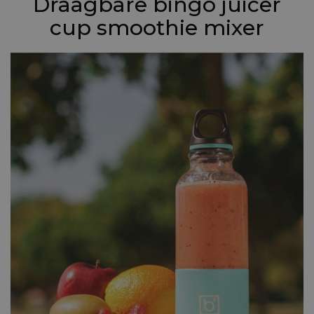
Draagbare bingo juicer
cup smoothie mixer