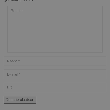
Bericht
Name
Email
URL