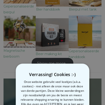
Gepersonaliseerde
Bier handdoek
Bierpul met tank
bierpul
Magnetische
Gepersonaliseerde
Beer making kit
bierboom
handdoek
Show me more…
Verrassing! Cookies :-)
Onze website gebruikt veel koekjes (a.k.a.
cookies) - niet alleen de onze maar ook deze
van derde partijen. Deze kleine wonderdingen
zijn noodzakelijk om jou de beste en meest
relevante shopping ervaring te kunnen bieden.
Klik dus even op ACCEPTEREN, en je kan weer