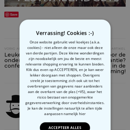
Save
SHARE
0
Verrassing! Cookies :-)
Onze website gebruikt veel koekjes (a.k.a.
cookies) - niet alleen de onze maar ook deze
VORIG ARTIKEL
VOLGEND ARTIKEL
van derde partijen. Deze kleine wonderdingen
Leuke DIY
Klaar voor de
zijn noodzakelijk om jou de beste en meest
onderzetters met
zomervakantie?
relevante shopping ervaring te kunnen bieden.
confetti
Geraak alvast in de
Klik dus even op ACCEPTEREN, en je kan weer
stemming!
lekker doorgaan met shoppen. Overigens
strekt je toestemming zich ook uit tot het
overbrengen van gegevens naar aanbieders
aan de overkant van de plas (=VS), waar het
Jelle De Beucker
risico bestaat van onopgemerkte
gegevensverwerking door overheidsinstanties.
Je kan de instellingen natuurlijk te allen tijde
aanpassen
namelijk hier
ACCEPTEER ALLES