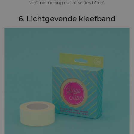
‘ain’t no running out of selfies b*tch’.
6. Lichtgevende kleefband