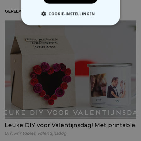
GERELATEERDE ARTIKELS
COOKIE-INSTELLINGEN
NOODZAKELIJK
PERFORMANCE
MARKETING
OVERIGE
Leuke DIY voor Valentijnsdag! Met printable
DIY
,
Printables
,
Valentijnsdag