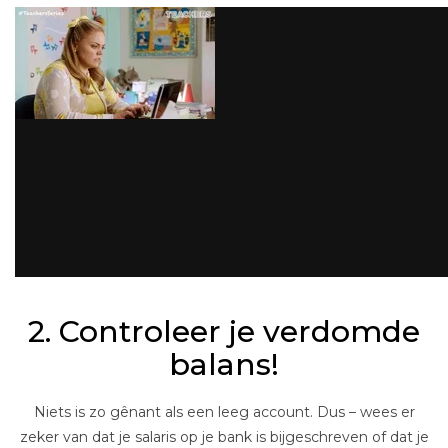
2. Controleer je verdomde
balans!
Niets is zo gênant als een leeg account. Dus – wees er
zeker van dat je salaris op je bank is bijgeschreven of dat je