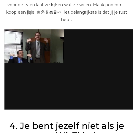
voor de tv en laat ze kijken wat ze willen. Maak popcorn –
koop een ijsje. 🍿🍟🍦🧁🍫🍬Het belangrijkste is dat jij je rust
hebt.
4. Je bent jezelf niet als je