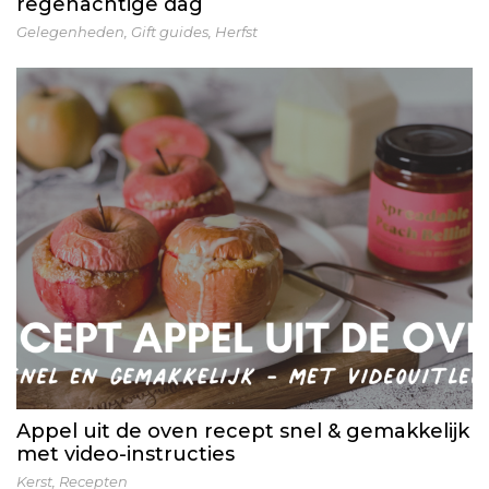
regenachtige dag
Gelegenheden
,
Gift guides
,
Herfst
Appel uit de oven recept snel & gemakkelijk
met video-instructies
Kerst
,
Recepten