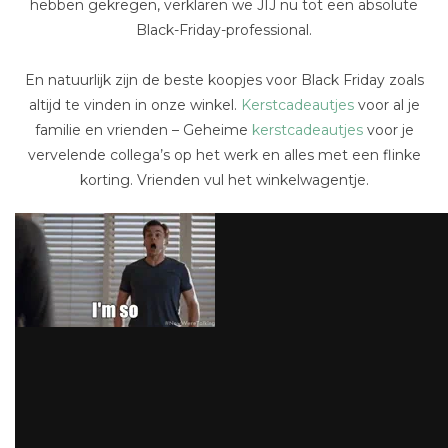
hebben gekregen, verklaren we JIJ nu tot een absolute
Black-Friday-professional.
En natuurlijk zijn de beste koopjes voor Black Friday zoals
altijd te vinden in onze winkel.
Kerstcadeautjes
voor al je
familie en vrienden – Geheime
kerstcadeautjes
voor je
vervelende collega’s op het werk en alles met een flinke
korting. Vrienden vul het winkelwagentje.