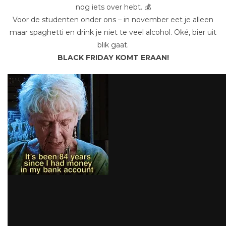
nog iets over hebt. 💰
Voor de studenten onder ons – in november eet je alleen
maar spaghetti en drink je niet te veel alcohol. Oké, bier uit
blik gaat.
BLACK FRIDAY KOMT ERAAN!