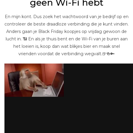
geen Wi-Fi hebt
En mijn kont. Dus zoek het wachtwoord van je bedrijf op en
controleer de beste draadloze verbinding die je kunt vinden.
Anders gaan je Black Friday koopjes op vrijdag gewoon de
lucht in. 📶 En als je thuis bent en de Wi-Fi van je buren aan
het loeien is, koop dan wat blikjes bier en maak snel
vrienden voordat de verbinding wegvalt.🍺🍻🔑