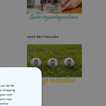
ONZE BESTSELLERS
e van derde
te shopping
rgaan met
vens naar
emerkte