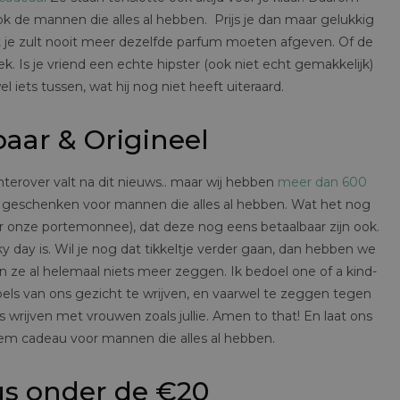
k de mannen die alles al hebben. Prijs je dan maar gelukkig
nt je zult nooit meer dezelfde parfum moeten afgeven. Of de
k. Is je vriend een echte hipster (ook niet echt gemakkelijk)
l iets tussen, wat hij nog niet heeft uiteraard.
aar & Origineel
chterover valt na dit nieuws.. maar wij hebben
meer dan 600
l geschenken voor mannen die alles al hebben. Wat het nog
r onze portemonnee), dat deze nog eens betaalbaar zijn ook.
cky day is. Wil je nog dat tikkeltje verder gaan, dan hebben we
 ze al helemaal niets meer zeggen. Ik bedoel one of a kind-
pels van ons gezicht te wrijven, en vaarwel te zeggen tegen
rijven met vrouwen zoals jullie. Amen to that! En laat ons
iem cadeau voor mannen die alles al hebben.
s onder de €20