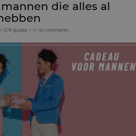
mannen die alles al
hebben
in
Gift guides
met
no comments