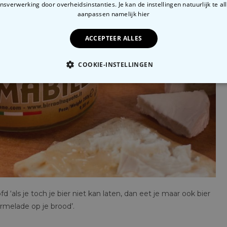
sverwerking door overheidsinstanties. Je kan de instellingen natuurlijk te all
aanpassen
namelijk hier
ACCEPTEER ALLES
COOKIE-INSTELLINGEN
OODZAKELIJK
PERFORMANCE
MARKETING
O
 ‘als je toch je bier niet kan laten, dan eet je maar ook bier
melade op je brood’.