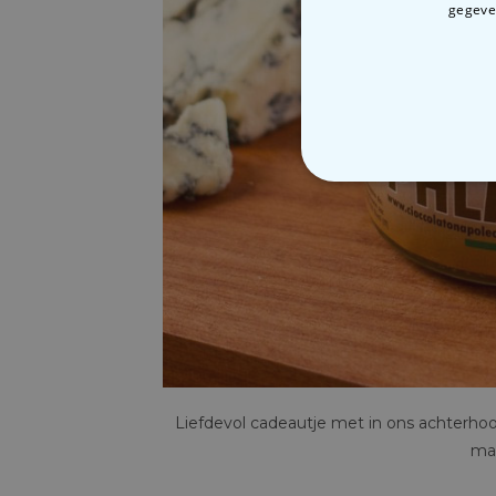
gegeven
N
Liefdevol cadeautje met in ons achterhoofd
mar