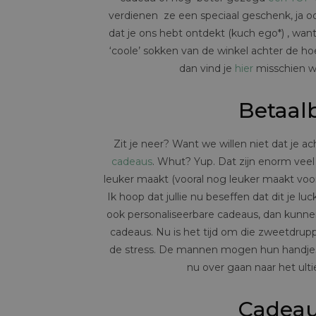
verdienen ze een speciaal geschenk, ja oo
dat je ons hebt ontdekt (kuch ego*) , wa
‘coole’ sokken van de winkel achter de hoe
dan vind je
hier
misschien we
Betaalb
Zit je neer? Want we willen niet dat je a
cadeaus
. Whut? Yup. Dat zijn enorm vee
leuker maakt (vooral nog leuker maakt voo
Ik hoop dat jullie nu beseffen dat dit je lu
ook personaliseerbare cadeaus, dan kunnen
cadeaus. Nu is het tijd om die zweetdrup
de stress. De mannen mogen hun handjes w
nu over gaan naar het ult
Cadeau