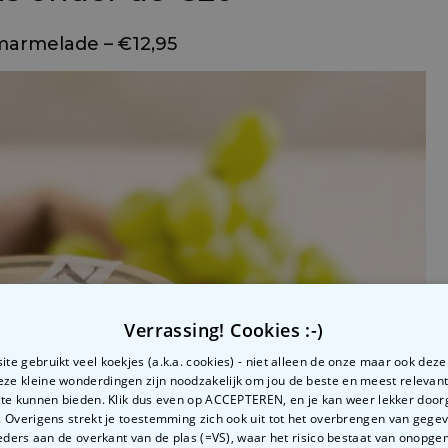
marmelade – €12,95
Verrassing! Cookies :-)
te gebruikt veel koekjes (a.k.a. cookies) - niet alleen de onze maar ook dez
Deze kleine wonderdingen zijn noodzakelijk om jou de beste en meest relevan
 te kunnen bieden. Klik dus even op ACCEPTEREN, en je kan weer lekker doo
 Overigens strekt je toestemming zich ook uit tot het overbrengen van gege
ders aan de overkant van de plas (=VS), waar het risico bestaat van onopg