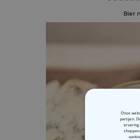
Bier 
Onze websi
partijen. 
ervaring
shoppen.
aanbie