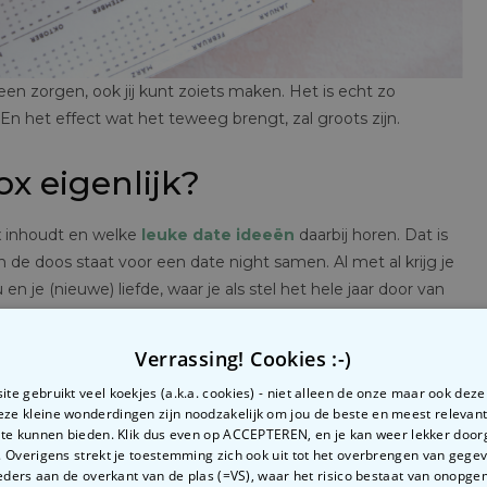
en zorgen, ook jij kunt zoiets maken. Het is echt zo
ar! En het effect wat het teweeg brengt, zal groots zijn.
ox eigenlijk?
x inhoudt en welke
leuke date ideeën
daarbij horen. Dat is
n de doos staat voor een date night samen. Al met al krijg je
 je (nieuwe) liefde, waar je als stel het hele jaar door van
tisch cadeau is voor Valentijnsdag… 😉💘 Maar ook na Valentijn
uurlijk.
Verrassing! Cookies :-)
doos geef je een extra portie liefde weg, naast de
te gebruikt veel koekjes (a.k.a. cookies) - niet alleen de onze maar ook dez
Deze kleine wonderdingen zijn noodzakelijk om jou de beste en meest relevan
et: als je het doet, doe het dan ook goed. We doen de
 te kunnen bieden. Klik dus even op ACCEPTEREN, en je kan weer lekker doo
 Overigens strekt je toestemming zich ook uit tot het overbrengen van gege
ders aan de overkant van de plas (=VS), waar het risico bestaat van onopg