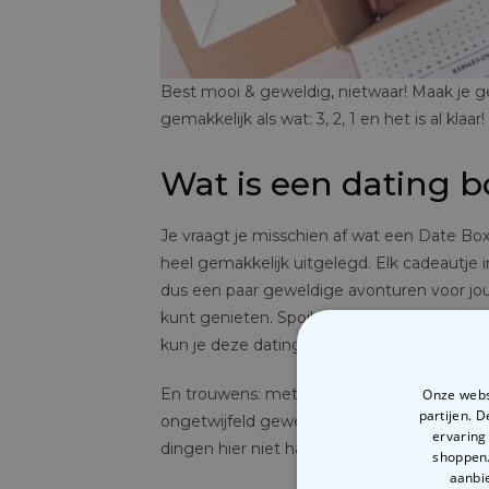
Best mooi & geweldig, nietwaar! Maak je ge
gemakkelijk als wat: 3, 2, 1 en het is al kla
Wat is een dating b
Je vraagt je misschien af wat een Date Bo
heel gemakkelijk uitgelegd. Elk cadeautje i
dus een paar geweldige avonturen voor jou en
kunt genieten. Spoiler: als dat geen fantas
kun je deze dating box maken en geven nat
En trouwens: met deze liefdevol ontworpen 
Onze websi
partijen. 
ongetwijfeld geweldige inhoud. Want je we
ervaring
dingen hier niet half. 💪
shoppen.
aanbie