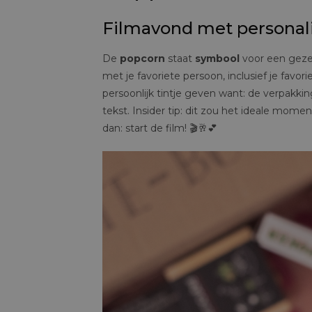
Filmavond met personal
De
popcorn
staat
symbool
voor een geze
met je favoriete persoon, inclusief je favor
persoonlijk tintje geven want: de verpakk
tekst. Insider tip: dit zou het ideale mome
dan: start de film! 🎬🥂💕