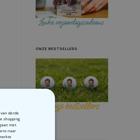
ONZE BESTSELLERS
e van derde
te shopping
rgaan met
vens naar
emerkte