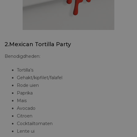
SPLASH SNIJPLANK – €19,95
2.Mexican Tortilla Party
Benodigdheden:
Tortilla’s
Gehakt/kipfilet/falafel
Rode uien
Paprika
Mais
Avocado
Citroen
Cocktailtomaten
Lente ui