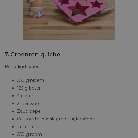
EENHOORN EIERDOPJE EN TOAST CUTTER – €12,95
7. Groenten quiche
Benodigdheden:
250 g bloem
125 g boter
4 eieren
2 liter water
Zout, peper
Courgette, paprika, rode ui, knoflook
1 el olijfolie
250 g room