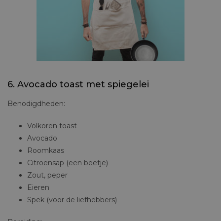
PERSONALISEERBAAR KEUKEN SCHORT – DE
KEUKEN REBEL – €29,95
6. Avocado toast met spiegelei
Benodigdheden:
Volkoren toast
Avocado
Roomkaas
Citroensap (een beetje)
Zout, peper
Eieren
Spek (voor de liefhebbers)