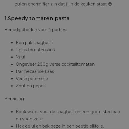
zullen enorm fier zijn dat jij in de keuken staat 😉 .
1.Speedy tomaten pasta
Benodigdheden voor 4 porties:
Een pak spaghetti
1 glas tomatensaus
½ ui
Ongeveer 200g verse cocktailtomaten
Parmezaanse kaas
Verse peterselie
Zout en peper
Bereiding:
Kook water voor de spaghetti in een grote steelpan
en voeg zout.
Hak de ui en bak deze in een beetje olijfolie.