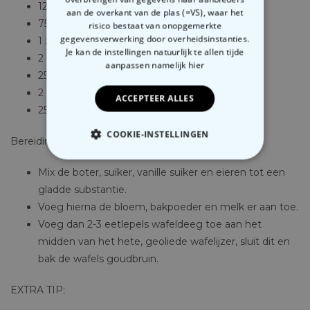
125 zachte boter
aan de overkant van de plas (=VS), waar het
75 g suiker
risico bestaat van onopgemerkte
gegevensverwerking door overheidsinstanties.
1 zakje vanillesuiker
Je kan de instellingen natuurlijk te allen tijde
2 eieren
aanpassen
namelijk hier
250 g bloem
2 theelepels bakpoeder
ACCEPTEER ALLES
250 ml melk
COOKIE-INSTELLINGEN
Bereiding:
NOODZAKELIJK
Mix de boter, suiker, vanille suiker en eieren tot een
gladde substantie.
PERFORMANCE
Voeg hierna de bloem, bakpoeder en melk er aan toe.
Voeg dan 2-3 eetlepels wafeldeeg toe aan het
MARKETING
OVERIGE
midden van het hete, geoliede wafelijzer, sluit dit en
bak de wafels goudbruin.
EXTRA TIP: