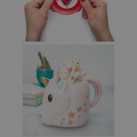
SWEET HEART AARDBEI SNIJDER – €9,95