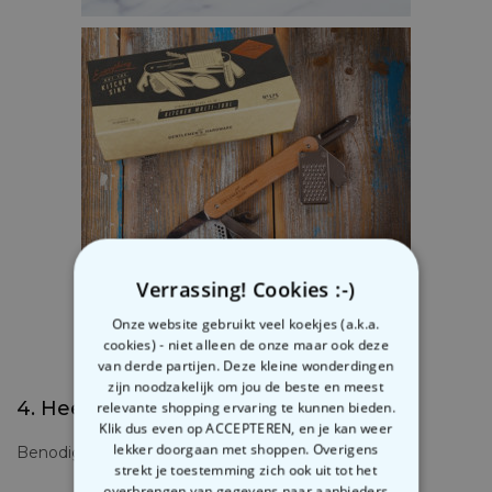
SUSHI SNIJPLANK – €39,95
Verrassing! Cookies :-)
Onze website gebruikt veel koekjes (a.k.a.
cookies) - niet alleen de onze maar ook deze
van derde partijen. Deze kleine wonderdingen
KEUKEN MULTITOOL – €37,95
zijn noodzakelijk om jou de beste en meest
4. Heerlijke wafels
relevante shopping ervaring te kunnen bieden.
Klik dus even op ACCEPTEREN, en je kan weer
lekker doorgaan met shoppen. Overigens
Benodigdheden:
strekt je toestemming zich ook uit tot het
overbrengen van gegevens naar aanbieders