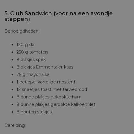
MAGISCHE EENHOORN MOK MET TOVERSTAF
LEPEL – €19,95
5. Club Sandwich (voor na een avondje
stappen)
Benodigdheden:
120 g sla
250 g tomaten
8 plakjes spek
8 plakjes Emmentaler-kaas
75 g mayonaise
1 eetlepel korrelige mosterd
12 sneetjes toast met tarwebrood
8 dunne plakjes gekookte ham
8 dunne plakjes gerookte kalkoenfilet
8 houten stokjes
Bereiding: