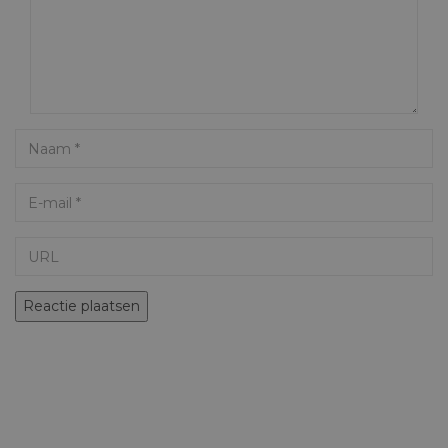
Name
Email
URL