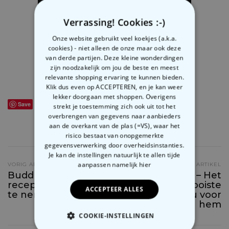
Verrassing! Cookies :-)
Onze website gebruikt veel koekjes (a.k.a.
cookies) - niet alleen de onze maar ook deze
van derde partijen. Deze kleine wonderdingen
zijn noodzakelijk om jou de beste en meest
relevante shopping ervaring te kunnen bieden.
Klik dus even op ACCEPTEREN, en je kan weer
lekker doorgaan met shoppen. Overigens
STRAK TREK ROCK MOOD LAMPJE – €69,95
Save
strekt je toestemming zich ook uit tot het
overbrengen van gegevens naar aanbieders
aan de overkant van de plas (=VS), waar het
SHARE
3
risico bestaat van onopgemerkte
gegevensverwerking door overheidsinstanties.
Je kan de instellingen natuurlijk te allen tijde
aanpassen
namelijk hier
VORIG ARTIKEL
VOLGEND ARTIKEL
Buddha Bowl
Kerstmis 2017 – Het
recepten om mee
mooiste
ACCEPTEER ALLES
te nemen
kerstcadeau voor
hem
COOKIE-INSTELLINGEN