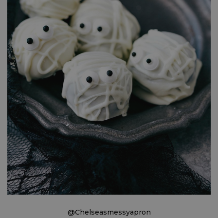
@Chelseasmessyapron