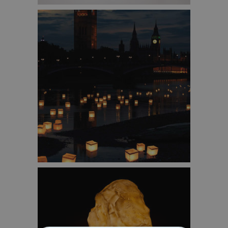
DOODSHOOFD GLAS – €4,95
WATERLANTAARNS PAKKET VAN 10 STUKS – €12,95