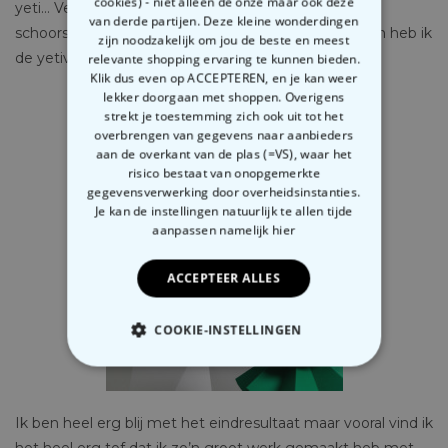
cookies) - niet alleen de onze maar ook deze
yeti… Verder heb ik digitaal sterren toegevoegd, een
van derde partijen. Deze kleine wonderdingen
schoorsteen (die was ik vergeten te maken), rook, en heb ik
zijn noodzakelijk om jou de beste en meest
de yetivoetstappen iets donkerder gemaakt.
relevante shopping ervaring te kunnen bieden.
Klik dus even op ACCEPTEREN, en je kan weer
lekker doorgaan met shoppen. Overigens
strekt je toestemming zich ook uit tot het
overbrengen van gegevens naar aanbieders
aan de overkant van de plas (=VS), waar het
risico bestaat van onopgemerkte
gegevensverwerking door overheidsinstanties.
Je kan de instellingen natuurlijk te allen tijde
aanpassen
namelijk hier
ACCEPTEER ALLES
COOKIE-INSTELLINGEN
NOODZAKELIJK
PERFORMANCE
Ik ben heel erg blij met het eindresultaat maar vooral vind ik
het heel erg tof dat ik zo’n groot werk gemaakt heb met