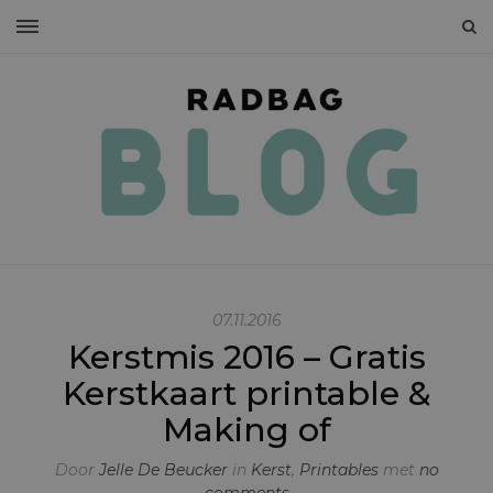
07.11.2016
Kerstmis 2016 – Gratis
Kerstkaart printable &
Making of
Door
Jelle De Beucker
in
Kerst
,
Printables
met
no