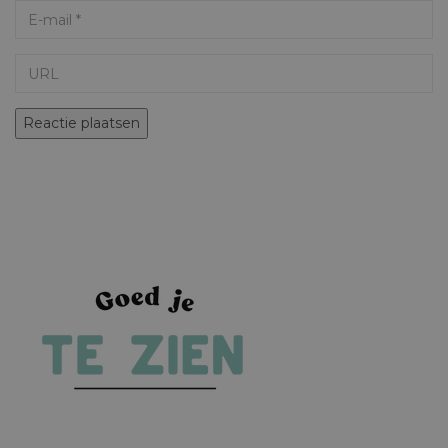
Email
URL