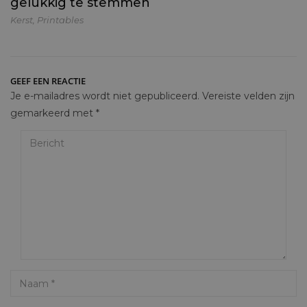
gelukkig te stemmen
Kerst
,
Printables
GEEF EEN REACTIE
Je e-mailadres wordt niet gepubliceerd.
Vereiste velden zijn
gemarkeerd met
*
Bericht
Name