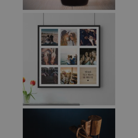
HET VERKEERDE WIJNGLAS – €19,95
PERSONALISEERBARE POSTER MET 8 FOTO’S EN
TEKST – €24,95