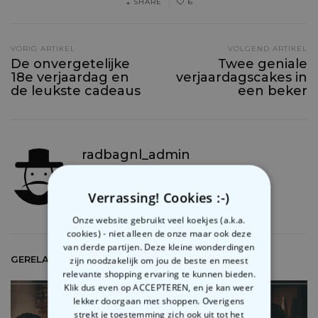
SHARE
6
VORIG ARTIKEL
VOLGEND ARTIKEL
De onvergetelijke
Twee geniale
18e verjaardag en
verjaardagscakes in
de leukste cadeaus
een beker
radbagnl_admin
Verrassing! Cookies :-)
Onze website gebruikt veel koekjes (a.k.a.
cookies) - niet alleen de onze maar ook deze
van derde partijen. Deze kleine wonderdingen
GERELATEERDE ARTIKELS
zijn noodzakelijk om jou de beste en meest
relevante shopping ervaring te kunnen bieden.
Klik dus even op ACCEPTEREN, en je kan weer
lekker doorgaan met shoppen. Overigens
strekt je toestemming zich ook uit tot het