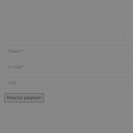
Name
Email
URL