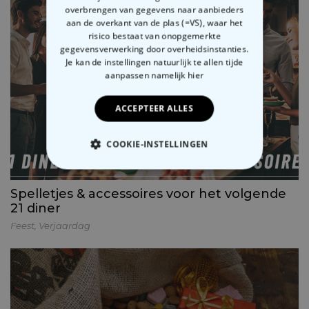
overbrengen van gegevens naar aanbieders
aan de overkant van de plas (=VS), waar het
risico bestaat van onopgemerkte
gegevensverwerking door overheidsinstanties.
Je kan de instellingen natuurlijk te allen tijde
aanpassen
namelijk hier
ACCEPTEER ALLES
COOKIE-INSTELLINGEN
NOODZAKELIJK
Spelletjes & accessoires voor het volgende
21 diner
PERFORMANCE
Feest
,
Verjaardag
MARKETING
OVERIGE