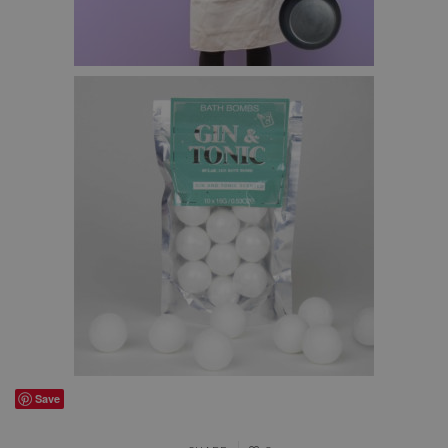
PERSONALISEERBAAR KEUKEN SCHORT – €29,95
GIN TONIC BADSCHUIMPJES – €8,95
Save